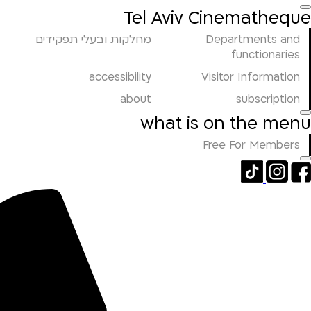
Tel Aviv Cinematheque
Departments and
מחלקות ובעלי תפקידים
functionaries
accessibility
Visitor Information
about
subscription
what is on the menu
Free For Members