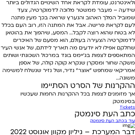
ולאינטרנט, עומדת לקראת אחד השינויים הגדולים ביותר
שידעה – מעבר ממשטר מלוכה לדמוקרטיה, צעד
שמוביל המלך האהוב והנערץ שרואה בכך מעין מתנה
לעם לקראת פרישה. אבל את המתנה הזו, רוב העם בכלל
לא בטוח שהוא רוצה לקבל... המסע, שיהפוך את בהוטאן
לדמוקרטיה הצעירה בעולם, הוא מסעם של האיכרים
שחלקם אפילו לא יודעים מה תאריך לידתם, של אנשי העיר
המתאספים לצפות בג'יימס בונד במרכול השכונתי ושותים
משקה שחור ומסקרן שנקרא קוקה קולה, של אספן
אמריקאי שמחפש "אוצר" נדיר, ושל נזיר שנשלח למשימה
משונה...
ההקרנות של הסרט הסתיימו
אך מזומנים לצפות בכל ההקרנות החמות שעכשיו
בסינמטק
Tickets
כתב העת סינמטק
עוד בכתב העת סינמטק
דבר המערכת – גיליון מקוון אוגוסט 2022