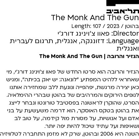
The Monk And The Gun
בהוטן / 2023 / Length: 107
Director: פאוו צ׳וינינג דורג׳י
Language: דזונגקה, אנגלית, תרגום לעברית
ואנגלית
הנזיר והרובה | The Monk And The Gun
הנזיר והרובה הוא סרטו החדש של פאוו צ׳וינינג דורג׳י, מי
שאחראי ללהיט המפתיע "לונאנה: יש יאק בכיתה", ומגיש
כאן יצירה מרגשת, יפהפייה ונוגעת ללב שמחזירה אותנו
לנופים הירוקים והמרהיבים של בהוטן שבהרי ההימלאיה.
הסרט, שהוקרן לראשונה בפסטיבל טורונטו ונבחר לייצג
את בהוטן בטקס האוסקר, הוא דרמה משעשעת על בני
אדם ועל אנושיות, על מסורת מול קידמה, על טוב לב
ושאיפות ועל עתיד שיכול להיות יפה יותר.
השנה היא 2006 ובהוטן, שרק לא מזמן התחברה לטלוויזיה