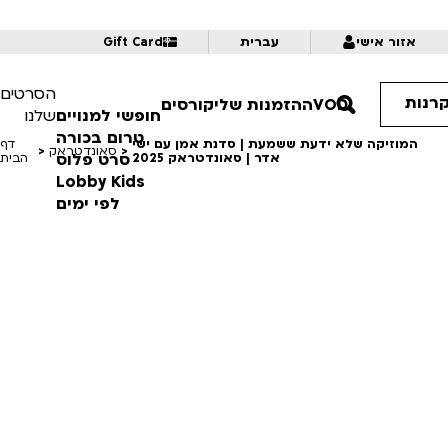
Gift Card
עברית
אזור אישי
הסרטים
קרנות
קורסים
ההזמנות שלי
VOD
חופשי למנויים
שלנו
טרום בכורה
המוזיקה שלא ידעת ששמעת | סדנת אמן עם ישי
דף
>
סאונדטראק
>
סרט פלוס
אדר | סאונדטראק 2025
הבית
Lobby Kids
לפי ימים