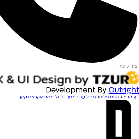
צור קשר
Development By
Outright
מחול על המסך | ג’יזל מאת אקראם קאן
>
סרט פלוס
>
דף הבית