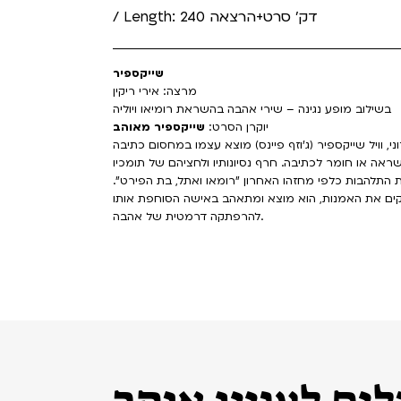
/ Length: 240 דק' סרט+הרצאה
שייקספיר
מרצה: אירי ריקין
בשילוב מופע נגינה – שירי אהבה בהשראת רומיאו ויוליה
יוקרן הסרט:
שייקספיר מאוהב
רון הלונדוני, וויל שייקספיר (ג'וזף פיינס) מוצא עצמו במחסום כתיבה
 השראה או חומר לכתיבה. חרף נסיונותיו ולחציהם של תומכיו
ת התלהבות כלפי מחזהו האחרון "רומאו ואתל, בת הפירט".
מחקים את האמנות, הוא מוצא ומתאהב באישה הסוחפת אותו
להרפתקה דרמטית של אהבה.