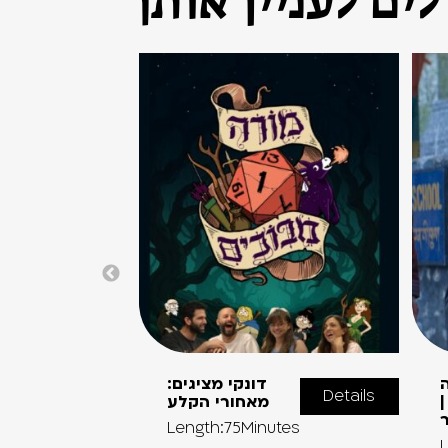
ים לעניין אותך
דונקי מציגים:
Details
מאחורי הקלע
Length:75Minutes
L