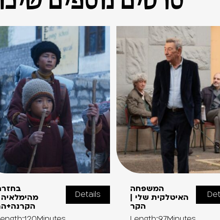
סרטים נוספים שיכול
המשפחה
בחזרה
Details
Det
האיטלקית שלי |
מהימלאיה |
הקר
הקרנה+הר
ength:120Minutes
Length:97Minutes