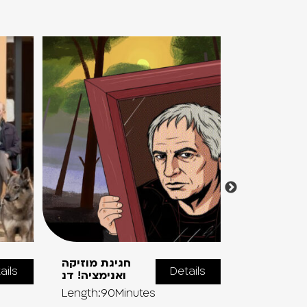
ול שלשום
חגיגת מוזיקה
ails
Details
2026 ב’
ואנימציה! דנ
Length:90Minutes
Length:240