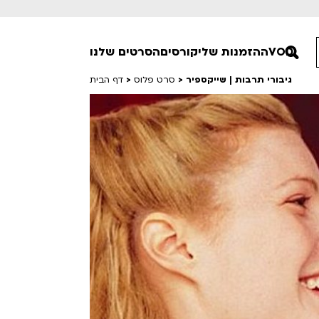
VOD
ההזמנות שלי
קורסים
הסרטים שלנו
גיבורי תרבות | שייקספיר
>
סרט פלוס
>
דף הבית
חופשי למנויים
טרום בכורה
סרט פלוס
Lobby Kids
לפי ימים
טרנטינו
Detai