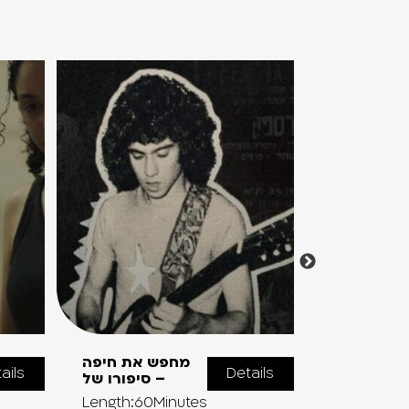
אישה שלא
מחפש את חיפה
ails
Details
עה לאהוב |
– סיפורו של
נב
Length:60Minutes