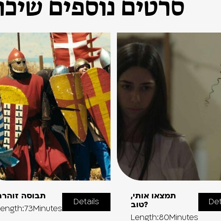
סרטים נוספים שיכול
תמצאו אותי,
תבוסה זוהרת
Details
Det
טוב?
ength:73Minutes
Length:80Minutes