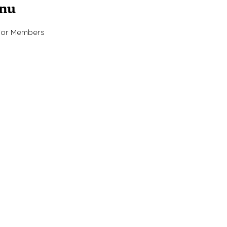
enu
For Members
- תכנות: Outright
אפיון ועיצוב חווית משתמש -