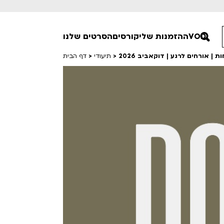
VOD
ההזמנות שלי
קורסים
הסרטים שלנו
| אורחים לרגע | דוקאביב 2026
>
תיעודי
>
דף הבית
חופשי למנויים
טרום בכורה
סרט פלוס
Lobby Kids
לפי ימים
טרנטינו
Detai