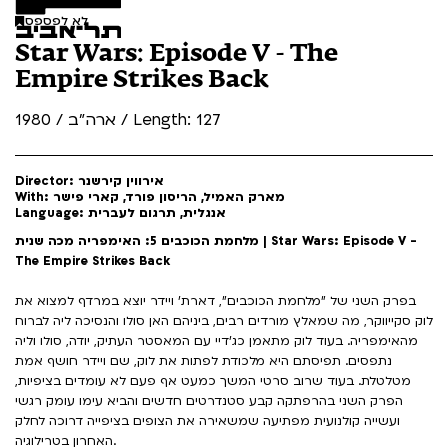
לא לפספס
Star Wars: Episode V - The
Empire Strikes Back
ארה"ב / 1980 / Length: 127
Director: אירווין קירשנר
With: מארק האמיל, הריסון פורד, קארי פישר
Language: אנגלית, תרגום לעברית
מלחמת הכוכבים 5: האימפריה מכה שנית | Star Wars: Episode V -
The Empire Strikes Back
בפרק השני של "מלחמת הכוכבים", דארת' ויידר יוצא במרדף למצוא את
לוק סקייווקר, מה שמאלץ מורדים רבים, ביניהם האן סולו והנסיכה ליה לברוח
מהאימפריה. בעוד לוק מתאמן כג'דיי עם המאסטר העתיק, יודה, סולו וליה
נתפסים. תפיסתם היא מלכודת לפתות את לוק, שם ויידר חושף אמת
מטלטלת. בעוד שרוב סרטי המשך כמעט אף פעם לא עומדים בציפיות,
הפרק השני בהרפתקה קבע סטנדרטים חדשים והביא עימו עומק רגשי
ועשייה קולנועית מפתיעה שמשאירה את הצופים בציפייה דרוכה לחלק
האחרון בטרילוגיה.