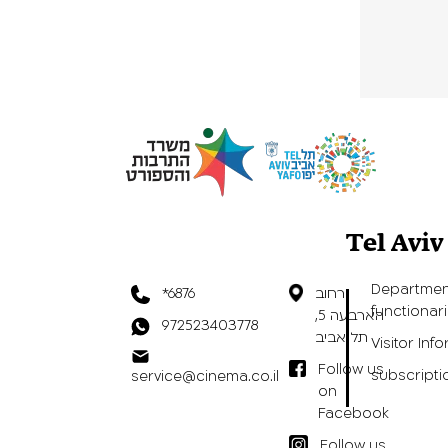
Tel Avi
Departmen
רחוב
*6876
functionar
הארבעה 5,
972523403778
תל אביב
Visitor Inf
Follow us
subscripti
service@cinema.co.il
on
Facebook
Follow us