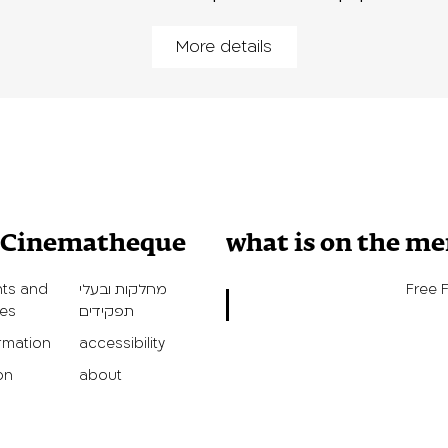
More details
v Cinematheque
what is on the m
Free 
מחלקות ובעלי
ts and
תפקידים
ies
ormation
accessibility
on
about