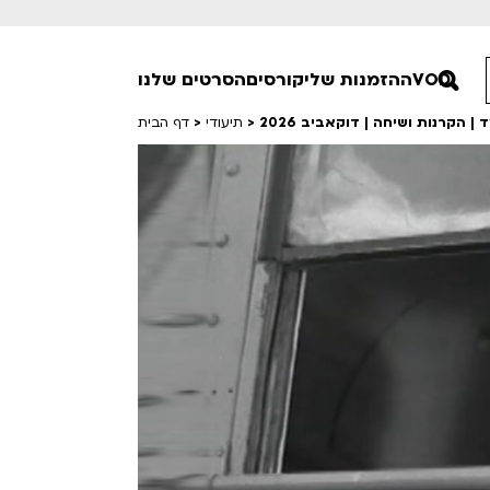
VOD
ההזמנות שלי
קורסים
הסרטים שלנו
| הקרנות ושיחה | דוקאביב 2026
>
תיעודי
>
דף הבית
חופשי למנויים
טרום בכורה
סרט פלוס
Lobby Kids
לפי ימים
טרנטינו
Detai