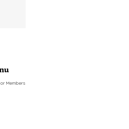
enu
For Members