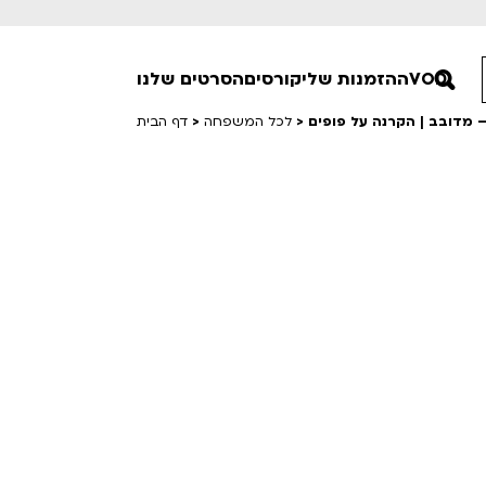
VOD
ההזמנות שלי
קורסים
הסרטים שלנו
 מדובב | הקרנה על פופים
>
לכל המשפחה
>
דף הבית
חופשי למנויים
טרום בכורה
סרט פלוס
Lobby Kids
לפי ימים
טרנטינו
Detai