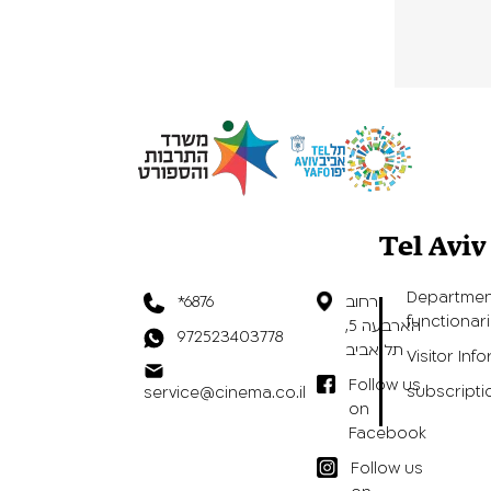
Tel Avi
Departmen
רחוב
*6876
functionar
הארבעה 5,
972523403778
תל אביב
Visitor Inf
Follow us
subscripti
service@cinema.co.il
on
Facebook
Follow us