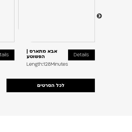
ביה | סדרת
אבא מתארס |
tails
Details
שת חדשה
הפשוטע
Length:128Minutes
Length:75M
לכל הסרטים