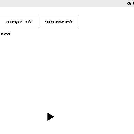
Gif
לרכישת מנוי
לוח הקרנות
איפשה
1
1
1
מחווה לקוונטין טרנטינו
מחווה לקוונטין 
ls
Details