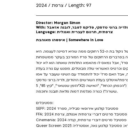
צרפת / 2024 / Length: 97
Director: Morgan Simon
With: ולריה ברוני טדסקי, פליקס לפבר, לובנה אזאבל
Language: צרפתית, תרגום לעברית ואנגלית
איפשהו מאוהבת | Somewhere In Love
אחרי גירושים ופיטורים מעבודה בחברת הייטק, החיים של ניקול בת ה-52 רחוקים ממה שהיא דמיינה לעצמה. היא
נסה בפרברים הרחוקים של פריז המורכב בעיקר ממשפחות
 מהגרים. האור היחיד בחייה הוא בנה בן ה-19, סרז', אבל נמאס לו מהאמא התלותית שאותה הוא לא יכול
קים וכרטיס האשראי שלה מבוטלים. מפגש עם נורה בעלת
איטלקי בעלת השורשים היהודים, ולריה ברוני טדסקי (כוכבת סרטיו של פרנסואה אוזון:
"הזמן שנשאר", "קיץ 85", 5X2) מגלמת את ניקול בתשוקה רבה ואילו לובנה אזאבל ("הכפתן הכחול", "האישה
ששרה") כנורה מגלמת דמות מלאת תובנה וחוכמה.
פסטיבלים:
SEFF: פסטיבל קולנוע אירופאי סביליה, ספרד 2024
FFA: פסטיבל סרטים דוברי צרפתית אנגולם, צרפת 2024
Cinemania: פסטיבל סרטים דוברי צרפתית, קנדה 2024
Qu מרדי גרא: פסטיבל קולנוע גאה, אוסטרליה 2025