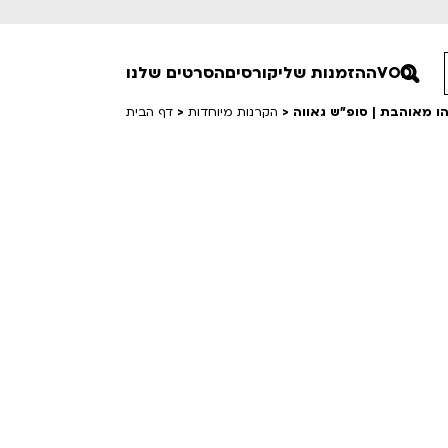
VOD
ההזמנות שלי
קורסים
הסרטים שלנו
ו מאוהבת | סופ”ש גאווה
>
הקרנות מיוחדות
>
דף הבית
חופשי למנויים
טרום בכורה
סרט פלוס
Lobby Kids
לפי ימים
טרנטינו
Detai