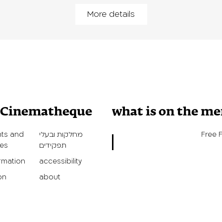
More details
v Cinematheque
what is on the m
Free 
מחלקות ובעלי
ts and
תפקידים
ies
ormation
accessibility
on
about