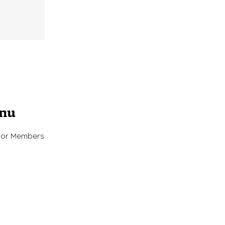
enu
For Members