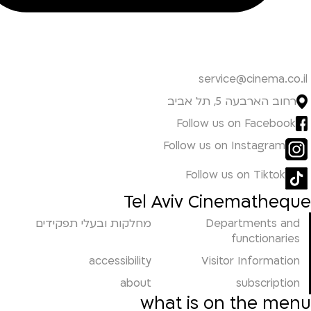
service@cinema.co.il
רחוב הארבעה 5, תל אביב
Follow us on Facebook
Follow us on Instagram
Follow us on Tiktok
Tel Aviv Cinematheque
Departments and
מחלקות ובעלי תפקידים
functionaries
accessibility
Visitor Information
about
subscription
what is on the menu