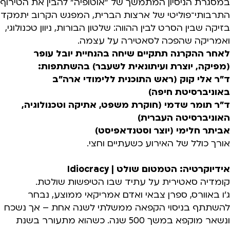
במסגרת הניסיון המתמשך של "אוטופיה" להבין את הטירוף
התרבותי־פוליטי של ארצות הברית, המפגש הקרוב יתמקד
בזיקה שבין הסרט לבין ההווה: שלטון הבורות, ניוון טכנולוגי,
ואמריקה שהפכה לסאטירה על עצמה.
לאחר ההקרנה תתקיים שיחה בהנחיית יובל עופר
(מפיקה, יוצרת ועיתונאית לשעבר) בהשתתפות:
ד"ר אלי קוק (ראש התוכנית ללימודי ארה"ב
באוניברסיטת חיפה)
ד"ר תומר שדמי (חוקרת משפט, אתיקה וטכנולוגיה,
האוניברסיטה העברית)
אביתר חלימי (יוצר וסטנדאפיסט)
אורך כולל של האירוע כשעתיים וחצי.
אידיוקרטיה: הטמטום שולט | Idiocracy
קומדיה סאטירית על עתיד שבו הטיפשות שולטת.
ג’ו באוורס, ספרן צבאי ואדם אמריקאי ממוצע, נבחר
להשתתף בניסוי הקפאה ממשלתי לשנה אחת – אך נשכח
ונשאר מוקפא במשך 500 שנה. כשהוא מתעורר בשנת