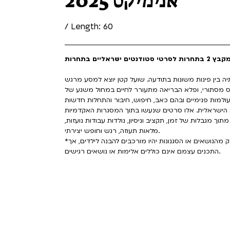
אנימיקס 2025
/ Length: 60
ץ 2 בתחרות לסרטי סטודנטים ישראליים בתחרות
ה בין פינות משונות בתודעה. שועל קטן יוצא למסע מרגש
קס מסתורי, ופלא הבריאה מתעורר לחיים במחול משגע של
הישראלית. אלו סרטים שנעשו בתוך המסגרות האקדמיות
ך מגבלות של זמן, תקציב וניסיון, נולדות עבודות נועזות,
מלאות תעוזה, רגש וחופש יצירתי.
*המקבץ מתאים לצפייה מגיל 12 ומעלה. ייתכן שחלק מהנושאים או הסגנונות יהיו מורכבים להבנה לילדים, אך
התכנים עצמם אינם כוללים אלימות או נושאים רגישים.