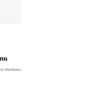
enu
For Members