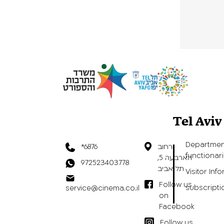
Tel Avi
Departmen
רחוב
*6876
functionar
הארבעה 5,
972523403778
תל אביב
Visitor Inf
Follow us
subscripti
service@cinema.co.il
on
Facebook
Follow us