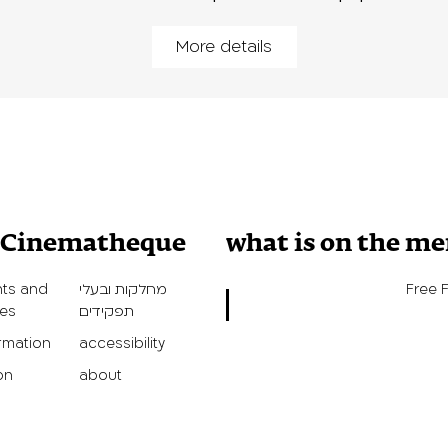
More details
v Cinematheque
what is on the m
Free 
מחלקות ובעלי
ts and
תפקידים
ies
ormation
accessibility
on
about