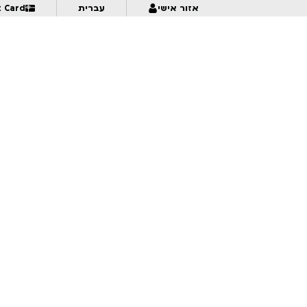
אזור אישי
עברית
t Card
דילברט פינת שבתאי – אורי פינק | לגילאי 14+ | פסטיבל אנימיקס 2026
6:30
נשמט יהודי | דני קרמן על יאיר גרבוז | לגילאי 18+ | פסטיבל אנימיקס 2026
6:30
7:00
Damned If You Do, Damned If You Don't