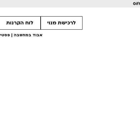
Gif
לרכישת מנוי
לוח הקרנות
אבוד במחשבה | פסטיבל א
1
1
1
מחווה לקוונטין טרנטינו
מחווה לקוונטין 
ls
Details