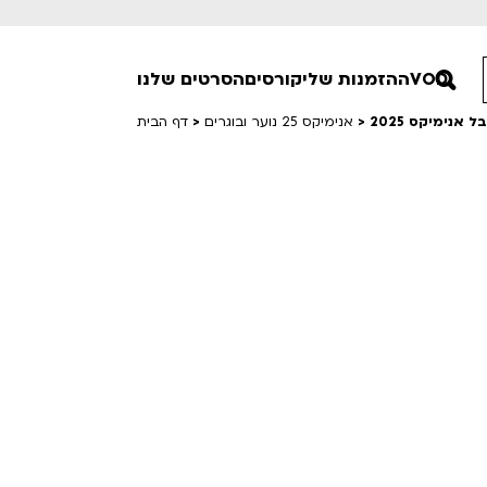
VOD
ההזמנות שלי
קורסים
הסרטים שלנו
נימיקס 2025
>
אנימיקס 25 נוער ובוגרים
>
דף הבית
חופשי למנויים
טרום בכורה
סרט פלוס
Lobby Kids
לפי ימים
טרנטינו
Detai