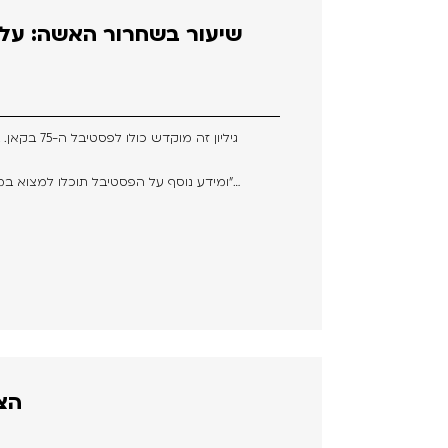
שיעור בשחרור האשה: על 
גיליון זה מוקדש כולו לפסטיבל ה-75 בקאן. בעיני רבים נחשב פסטיבל זה לאירוע
ומידע נוסף על הפסטיבל תוכלו למצוא במדור נפרד באתר שלנו, “הכל על קאן”…
.M.N