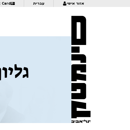
אזור אישי
עברית
t Card
כאן ועכשיו – מקבץ סטודנטים ישראלי 1 | לגילאי 16+ | פסטיבל אנימיקס 2026
0:30
1:00
Spacetime Chronicles
1:00
Opening Night