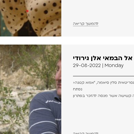
להמשך קריאה
ל הבמאי אלן גירודי
29-08-2022 | Monday
>סרטה החדש של הבמאית והתסריטאית סלין סיאמה, “אמא קטנה” (Petite Maman),
נפתח
להמשך קריאה