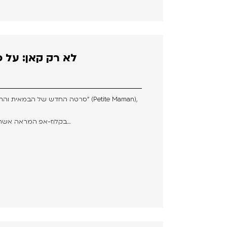
לא רק קאן: על פ
בקלוז-אפ המראה אשה קשישה אשר מנסה להזכר בפתרון…