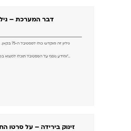
דבר המערכת – גיליון מ
גיליון זה מוקדש כולו לפסטיבל ה-75 בקאן. בעיני רבים נחשב פסטיבל זה לאירוע
ומידע נוסף על הפסטיבל תוכלו למצוא במדור נפרד באתר שלנו, “הכל על קאן”…
זינוק בירידה – על סרטו החד