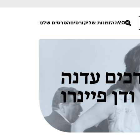
VOD
ההזמנות שלי
קורסים
הסרטים שלנו
חופשי למנויים
טרום בכורה
// עורכים עדנה
סרט פלוס
Lobby Kids
ודן פיינרו
לפי ימים
טרנטינו
Detai