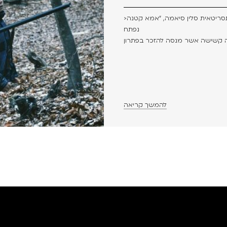
>סרטה החדש של הבמאית והתסריטאית סלין סיאמה, “אמא קטנה” (Petite Maman),
נפתח
להמשך קריאה