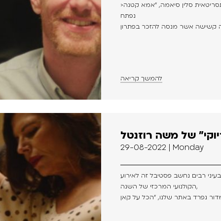
>סרטה החדש של הבמאית והתסריטאית סלין סיאמה, “אמא קטנה” (Petite Maman),
נפתח
להמשך קריאה
יוקי” של משה רוזנטל
29-08-2022 | Monday
הקולנועי המרכזי של השנה,