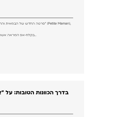
בקלוז-אפ המראה אשה קשישה אשר מנסה להזכר בפתרון…
בדרך הכוונות הטובות: על “