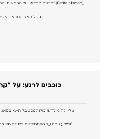
בקלוז-אפ המראה אשה קשישה אשר מנסה להזכר בפתרון…
כוכבים לרגע: על “קר
גיליון זה מוקדש כולו לפסטיבל ה-75 בקאן. בעיני רבים נחשב פסטיבל זה לאירוע
ומידע נוסף על הפסטיבל תוכלו למצוא במדור נפרד באתר שלנו, “הכל על קאן”…