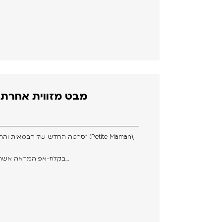
מבט מזווית אחרת א
בקלוז-אפ המראה אשה קשישה אשר מנסה להזכר בפתרון…