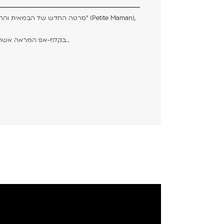
בקלוז-אפ המראה אשה קשישה אשר מנסה להזכר בפתרון…