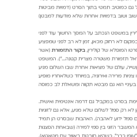
בל גם כמוטיב תמטי בתוך הסרט (דמויות מביטות
ות למבטן).
לירין במשפט הנכתב על המסך החשוך עוד לפני
מקום לא רחוק מכאן, זמן לא רב לפני שמפציע
טו המופלא של קולירין,
ביקור התזמורת
(אשר
אל תזמורת משטרה מצרית קטנה...״). המשפט
עשייה, עולם של מציאות אחרת שבו השלום מגיע
יניות מרירה ואירוניה, במיוחד כשלאחריו מופיע
יימת בסרט במקביל גם דרמה אינטימית ואישית.
ן לא רק סמל לשלום שלא מגיע, אלא גם לזוגיות
גם סמל ידוע לאהבה). האהבות שבסרט הן תמיד
א המשבר הזוגי בין סמי למירה (שבאחת הסצנות
עופו כבר״, כשהיא חובטת באוויר עם מטאטא).