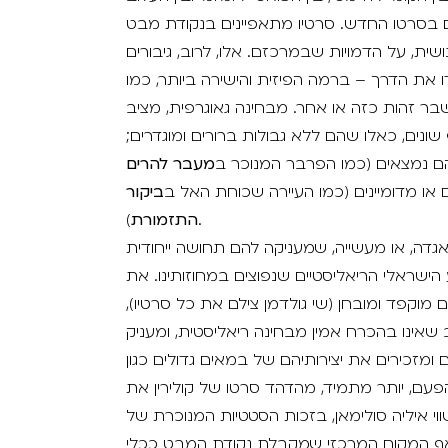
גם בסרטו החדש. סרטיו מתאפיינים בנקודת מבט
שית, על הדמויות שבמרכזם. אלו, לרוב, גיבורים
את הדרך – ברמה הפיזית והישירה ביותר, כמו
ר זהות כזה או אחר. מבחינה גאוגרפית, מציב
ונים, כאלו שהם ללא גבולות ברורים ומוגדרים;
 הם נמצאים (כמו הפרבר המנוכר ב
מעבר להרים
 או מדומיינים (כמו העיירה שכוחת האל ב
ביקור
).
התזמורת
גדה, או מעשייה, שמעניקה להם תחושה ייחודית
הישראלי הריאליסטיים שנפוצים במחוזותינו. את
מוקפד ומובחן (שי גולדמן צילם את כל סרטיו),
צב שאינו בהכרח אמין מבחינה ריאליסטית, ומעניק
מזכירים את יצירותיהם של במאים גדולים כגון
הפעם, יותר מתמיד, מהדהד סרטו של קולירין את
וי איליה סולימאן, בזכות הסטטיות המנוכרת של
אף המקום המרכזי שמקבלת נקודת המבט ככלי