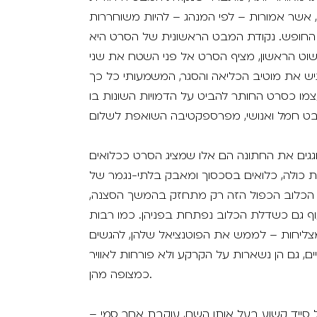
, אשר אמורות – לפי המנהג – להיות משוחררות
החופש. נקודת המבט הראשונית של הסרט היא
וט הראשון, מציף הסרט אל פני השטח את שני
יש את מוטיב הכליאה והסגר, המשמעותי כל כך
צמו כסרט החותר להביט על הדמויות השונות בו
גגים את החתונה הם אלו שמציג הסרט ככלואים
ית כולה, כלואים בסכסוך ומאבק בלתי-נגמר של
ימוי הכלוב הכפול הזה רק מתחזק בהמשך הסצנה,
וף גם כשדלת הכלוב נפתחת בפניהן. כמו רבות
מצליחות – לממש את הפוטנציאל שלהן, להגשים
ים, גם הן נשארות על הקרקע ולא פורחות לאוויר
כמצופה מהן.
סייד קשוע בעל אותו השם, עוקבת אחר סמי –