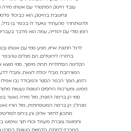
עובד הייטק המתגורר עם אשתו מירה ו
ונחשבת בהייטק, הוא כביכול פלס
ולהשתחרר מהעתיד שיועד לו בכפר בו גדל, בנ
רומן סודי עם יהודייה, עמה הוא מדבר בעב
לרגל חתונת אחיו, מגיע סמי עם אשתו ובנו
בחזרה לירושלים, הם מגלים שהכפר ה
הקליטה הסלולרית תחת מיסוך. סמי מוצא 
המורחבת מבלי יכולת לצאת, ומבלי לדעת
הזמן, הופך הכפר הסגור והמבודד (בו אפי
ממש, ומערכות היחסים השונות נעשות מתוחות 
סמי הן ברמה הזוגית, מול מירה (אשר ב
מנהל); הן ברמה המשפחתית, מול הוריו (אשר 
מתכוון לחזור אליו); והן ביחס לפול
וחמושה צוברת מעמד וכוח תוך שימוש באל
המרכזי למתח, הדמויות השונות בסרט נ