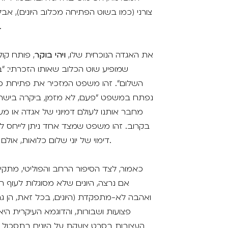
צורני (כמו בשוט הפתיחה מכלוב היונים), א
שוב ושוב בדמויות אחרות שלא מודע
את האגדה הנוכחית שלו,
ויהי בוקר
, פותח קו
שמופיע שוט הכלוב שאותו הזכרתי: ״ב
השלום״. זהו משפט המזכיר את פתיחת סר
נפתח במשפט ״פעם, לא מזמן, ביקרה בישר
מחבר אותנו לעולם דמיוני של אגדה או מ
בקרוב. זהו משפט שמצד אחד ניתן לייחס לו צ
דימוי של יוני שלום כלואות, אולם בעיניי הוא גם מבטא תקווה ומשאלת לב כמוסה.
כאמור, לצד הסיפור הרחב והפוליטי, מתק
אם נרצה, היונים שלא מסוגלות לעוף ה
ואהבה לא-מתפקדת (היונים, בכל זאת, הן 
פצועות ושבורות, והדוגמא העיקרית הי
העצובות בסרט צועקת על היונים בתסכול ״