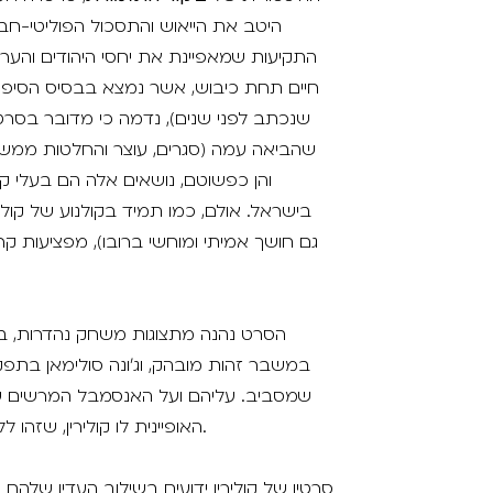
היטב את הייאוש והתסכול הפוליטי-ח
התקיעות שמאפיינת את יחסי היהודים והערבי
חיים תחת כיבוש, אשר נמצא בבסיס הסיפור
שנכתב לפני שנים), נדמה כי מדובר בסרט 
שהביאה עמה (סגרים, עוצר והחלטות ממש
והן כפשוטם, נושאים אלה הם בעלי ק
בישראל. אולם, כמו תמיד בקולנוע של קול
גם חושך אמיתי ומוחשי ברובו), מפציעות קרנ
הסרט נהנה מתצוגות משחק נהדרות, ב
במשבר זהות מובהק, וג׳ונה סולימאן בתפ
שמסביב. עליהם ועל האנסמבל המרשים של
האופיינית לו קולירין, שזהו ללא ספק אחד מהסרטים היפים והמרגשים שביים.
סרטיו של קולירין ידועים בשילוב העדין שלהם בי