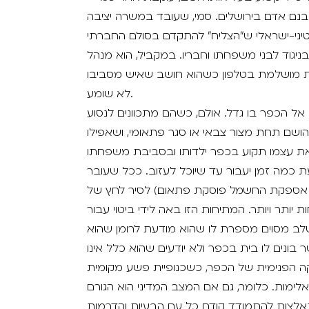
בנם אדם בירושלים. סמי, שעובד במשרה יציבה
טיני-ישראלי ש״הצליח״ להתקדם בסולם החברתי
יגוד לבני משפחתו וחבריו. במקביל, הוא מנהל
רית מושלמת בטלפון כשהוא חושב שאיש מסביבו
לא שומע.
 אל הכפר בו גדל. אולם, כשהם מתכוונים לנסוע
ושם תחת מצור צבאי או סגר פתאומי, ושאפילו
את עצמו תקוע בכפר ילדותו ובסביבת משפחתו
 כמה זמן יעבור עד שיוכל לעזוב. ככל שעובר
לו אספקת החשמל פוסקת פתאום) לסיר לחץ של
יותר ויותר. המתיחות הזו באה לידי ביטוי עבור
שלב מסוים מספרת לו שהוא מודעת לרומן שהוא
בונים לו בית בכפר ולא יודעים שהוא כלל אינו
יטיקה הפנימית של הכפר, כשכנופיית פשע מקומית
ימות. כלומר, גם אם המצב המדיני הוא הגורם
אלצות להתמודד קודם כל עם הבעיות והדרמות