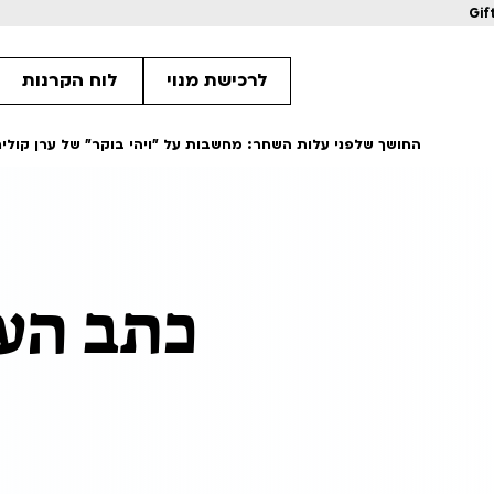
Gif
לרכישת מנוי
לוח הקרנות
החושך שלפני עלות השחר: מחשבות על ״ויהי בוקר״ של ערן קוליר
1
1
כתב הע
11
מחווה לקוונטין טרנטינו
מחווה לקוונטין 
ls
Details