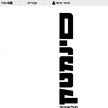
אזור אישי
עברית
t Card
1:00
18:30
Sentimental Value
1:00
19:30
Mama
מר קו ומיסטר ג’יבריש | נירמו | לגילאי 8+ | פסטיבל אנימיקס 2026
:30