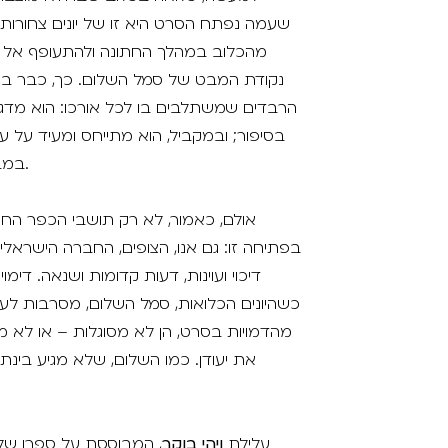
שעמה נפתח הסרט היא זו של יונים צחורות
מהכלוב במהלך החתונה ולהתעופף אל 
נקודת המבט של סמל השלום. כך, כבר בש
הרבדים שמשתלבים בו לכל אורכו: הוא מדג
בסיפור; ובמקביל, הוא מתייחס ומעיד על ע
במבט חמל ואנושי, מפרספקטיבה השואפת לשלום.
אולם, כאמור, לא רק תושבי הכפר החו
בפתיחה זו: גם אנו, הצופים, החברה הישראל
דיכוי ועוינות, דעות קדומות ושנאה. ד
כשהיונים הכלואות, סמל השלום, מסרבות לע
מהדמויות בסרט, הן לא מסוגלות – או לא 
את יעודן. כמו השלום, שלא מגיע בינתי
עלילת
ויהי בוקר
, המבוססת על ספרו של 