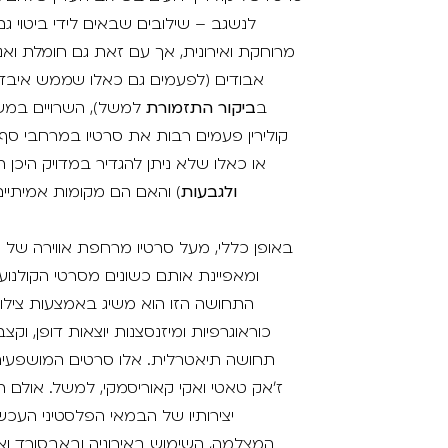
לנשגב – שילובים שבאים לידי ביטוי 
מרוחקת ואירונית, אך עם זאת גם חומלת ואנו
אבודים (לפעמים גם כאלו שממש איבדו 
ב
ביקור התזמורת
למשל), השרויים במשב
קולירין פעמים רבות את סרטיו במרחבי סף ש
או כאלו שלא ניתן להגדיר במדויק היכן
ולגבעות
) והאם הם מקומות אמיתיים
באופן כללי, מעל סרטיו מרחפת אווירה של א
ומאפיינת אותם כשונים מסרטי הקולנוע 
התחושה הזו הוא משיג באמצעות צילום 
כוראוגרפיות ומיזנסצנות יוצאות דופן, וק
תחושה תיאטרלית. אלו סרטים המושפעים ו
ז׳אק טאטי ואקי קאוריסמקי, למשל. אולם 
יצירותיו של הבמאי הפלסטיני העכשו
המצלמה, השימוש באירוניה ובאבסורד ו