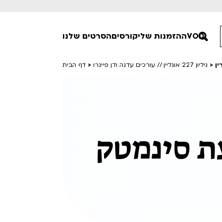
VOD
ההזמנות שלי
קורסים
הסרטים שלנו
ין
>
גיליון 227 אונליין // עורכים עדנה ודן פיינרו
>
דף הבית
חופשי למנויים
טרום בכורה
סרט פלוס
Lobby Kids
ת סינמטק
לפי ימים
טרנטינו
Detai