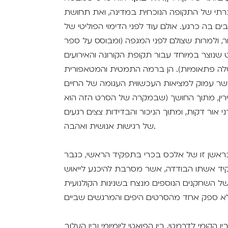
ברתי של התקופה הנוכחית במדינה, ואת תחושת
ם בה כרגע. אולם עוד לפני הדימוי הפוליטי של
, ולמרות שצולם לפני המגפה (ומבוסס על ספר
שנוצר במיוחד עבור תקופת הקורונה והאירועים
לה פתאומיות). הן ברמה התמטית והמטאפורית
שר עמוק למציאות העכשווית העגומה של החיים
ירין, מתוך החושך (שבמקרה של הסרט הזה הוא
י אור דקות, ומתוך הניכור והבדידות צצים רגעים
של רגישות אנושית ואהבה.
ראשן זו של אלכס בכרי בתפקיד הראשי, כגבר
קיד אשתו הבודדה, אשר מסרבת להיכנע לייאוש
 השחקנים הנוספים מנצח בשנינות הקולנועית
ן הקומי לדרמטי, בין הפואטי ליומיומי ובין העלוב