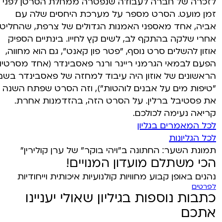
לזכרה של חברה לעבודה שנפטרה ממחלת הסרטן לפני
זמן מועט. הסרט מספר על מערכת היחסים שלה עם
אביה, אחד מאספני האמנות הגדולים של צרפת, שהחליט,
אחרי שלקה בהתקף לב, לשים קץ לחייו. בינתיים הספיק
אוזון להשלים סרט נוסף, "פטר פון קאנט", גם הוא מחווה,
הפעם לבמאי הגרמני ריינר ורנר פאסבינדר (אחד מסרטיו
הראשונים של אוזון היה עיבוד למחזה של פאסבינדר בשם
"טיפות מים על אבנים לוהטות"), וזה הסרט שפתח השנה
את פסטיבל ברלין. על הסרט הזה, בהזדמנות אחרת.
קריאה נעימה לכולכם.
לכל המאמרים בגליון
לכל הגליונות
תמונת השער: החתונה ב"ויהי בוקר" של ערן קולירין"
הכי משתלם מועדון המנויים!
נהנים באופן קבוע מחוויות קולנועיות איכותית וייחודיות
לפרטים
כתבות נוספות בגיליון שאולי יעניינו
אתכם