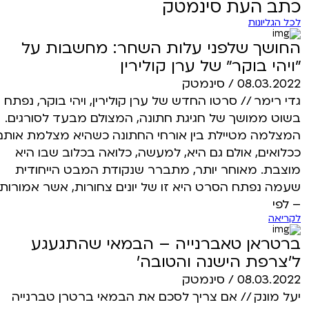
כתב העת סינמטק
לכל הגליונות
החושך שלפני עלות השחר: מחשבות על
״ויהי בוקר״ של ערן קולירין
08.03.2022 / סינמטק
גדי רימר // סרטו החדש של ערן קולירין, ויהי בוקר, נפתח
בשוט ממושך של חגיגת חתונה, המצולם מבעד לסורגים.
המצלמה מטיילת בין אורחי החתונה כשהיא מצלמת אותם
ככלואים, אולם גם היא, למעשה, כלואה בכלוב שבו היא
מוצבת. מאוחר יותר, מתברר שנקודת המבט הייחודית
שעמה נפתח הסרט היא זו של יונים צחורות, אשר אמורות
– לפי
לקריאה
ברטראן טאברנייה – הבמאי שהתגעגע
ל’צרפת הישנה והטובה’
08.03.2022 / סינמטק
יעל מונק // אם צריך לסכם את הבמאי ברטרן טברנייה