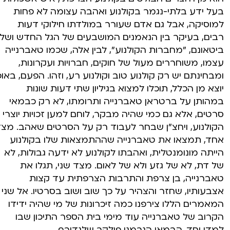
בעל ידע בלתי-נגמר בקולנוע ואהבה עצומה לא פחות
למוסיקה, אבל גם אדם שעורר במולדתו חילוקי דעות
רבים, בעיקר בין הנאמנים המושבעים של הגל החדש ושל
ביטאונם, "מחברות הקולנוע", לבין אלה, שכמו טאברנייה
עצמו, משוחררים מעול של חוקים, חברויות ועקרונות,
ומבחינתם יש רק קולנוע טוב וקולנוע רע, וזהו. הפעם, באופ
יוצא מן הכלל, תוכלו למצוא בגיליון שתי דעות שונות
במהותן על ברטראן טאברנייה ותרומתו, לא רק כבמאי
סרטים, אלא גם כמי שהיה מבקר, לוחם למען זכויות יוצרי
הקולנוע, ויחצ"ן שבחר לעבוד רק על הסרטים שאהב. מצ
אחד, תמצאו את טאברנייה שההתמצאות שלו בקולנוע
הייתה מונומנטלית, ואהבתו לקולנוע לא ידעה גבולות, לא
של דת, לא של גזע ולא של לאום. מצד שני, תגלו את
טאברנייה, בן צרפת והתרבות הצרפתית עד קצות
אצבעותיו, שחזר והצהיר על כך שוב ושוב בסרטיו. אל שני
המאמרים הללו צירפנו כמה זיכרונות של מי שהיה ידידו
הקרוב של טאברנייה עוד מימי בית הספר התיכון שבו
למדו יחד, הבמאי הגרמני פולקר שלנדורף.