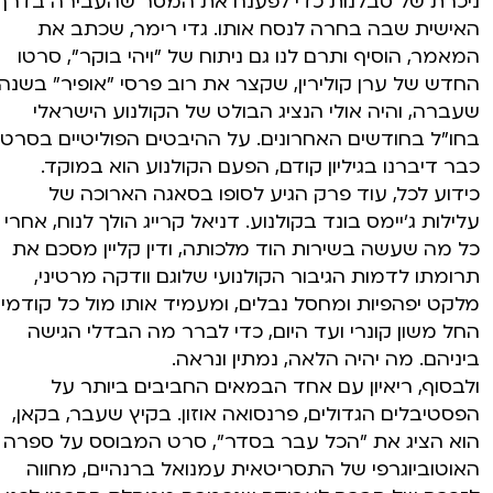
ניכרת של סבלנות כדי לפענח את המסר שהעבירה בדרך
האישית שבה בחרה לנסח אותו. גדי רימר, שכתב את
המאמר, הוסיף ותרם לנו גם ניתוח של "ויהי בוקר", סרטו
החדש של ערן קולירין, שקצר את רוב פרסי "אופיר" בשנה
שעברה, והיה אולי הנציג הבולט של הקולנוע הישראלי
בחו"ל בחודשים האחרונים. על ההיבטים הפוליטיים בסרט
כבר דיברנו בגיליון קודם, הפעם הקולנוע הוא במוקד.
כידוע לכל, עוד פרק הגיע לסופו בסאגה הארוכה של
עלילות ג'יימס בונד בקולנוע. דניאל קרייג הולך לנוח, אחרי
כל מה שעשה בשירות הוד מלכותה, ודין קליין מסכם את
תרומתו לדמות הגיבור הקולנועי שלוגם וודקה מרטיני,
מלקט יפהפיות ומחסל נבלים, ומעמיד אותו מול כל קודמיו,
החל משון קונרי ועד היום, כדי לברר מה הבדלי הגישה
ביניהם. מה יהיה הלאה, נמתין ונראה.
ולבסוף, ריאיון עם אחד הבמאים החביבים ביותר על
הפסטיבלים הגדולים, פרנסואה אוזון. בקיץ שעבר, בקאן,
הוא הציג את "הכל עבר בסדר", סרט המבוסס על ספרה
האוטוביוגרפי של התסריטאית עמנואל ברנהיים, מחווה