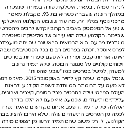
לינה ורטמילר, במאית איטלקית פורה במיוחד שנפטרה
במהלך השנה שעברה כשהיא בת 93, מקבלת מאמר
מרכזי נוסף בגיליון זה, מה עוד ששבוע הקולנוע האיטלקי
שיגיע אל הסינמטק באביב הקרוב יוקדש לרבים מהסרטי
שביימה. הקולנוע שלה הוא עירוב של פוליטיקה וסאטירה
מיגדרית פרועה. היא הבמאית הראשונה שהייתה מועמדת
לפרס אוסקר, זכתה בפרסים רבים בכל הפסטיבלים שבה
הייתה אורחת-קבע, ועוררה לא פעם שערוריות בסרטים
וויכוחים קולניים על סגנונה הבוטה, שלא תמיד נחשב
למעודן, למשל בסרטים כמו "שבע יפהפיות".
שנטל אקרמן שמה קץ לחייה באוקטובר 2015. מאז פ
לא מעט על תרומתה המיוחדת לשפת הקולנוע ולהצגת
העולם הפרטי שלה בסרטים מכל הסוגים, קצרים וארוכים,
עלילתיים ותיעודיים, שכמעט אף פעם לא הלכו בדרך
הסלולה של קודמיה. הפעם אנחנו מקדישים מאמר נפרד
לכמה מן הסרטים התיעודיים שלה, שלא הירבו להציג בבת
הקולנוע, ולו רק משום שהם תמיד דרשו מן הצופים מידה