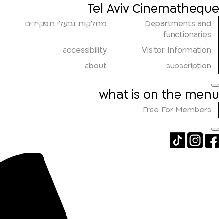
Tel Aviv Cinematheque
Departments and
מחלקות ובעלי תפקידים
functionaries
accessibility
Visitor Information
about
subscription
what is on the menu
Free For Members