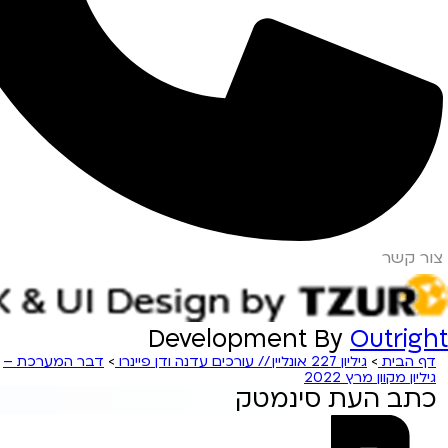
צור קשר
Development By
Outright
דף הבית
>
גיליון 227 אונליין // עורכים עדנה ודן פיינרו
>
דבר המערכת –
גיליון מקוון מרץ 2022
כתב העת סינמטק