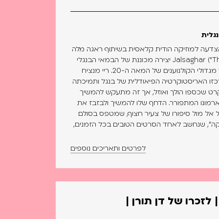
גלית
והצדעה למוזיקה הודית קלאסית בשיתוף ראגה מלה
חדר המוזיקה | Jalsaghar ("The Music Room") יצירה מכוננת של הבמאי הבנגלי
הגדול סטיאג'יט ריי, שנחשב לאחד מגדולי הקולנוענים של המאה ה-20. ריי מנציח
כזו האריסטוקרטיה הפיאודלית של בנגל ותמיכתה
קרט שכספו הולך ואוזל, אך זה מתעקש להמשיך
ארמונו המתפורר. הדחף שלו להמשיך ולבזבז את
 אל מול סיפורו של צעיר חצוף, שמטפס בסולם
ה", שנחשב לאחד הסרטים הטובים בכל הזמנים,
לפרטים ותאריכים נוספים
 לזכרו של דן תורן |