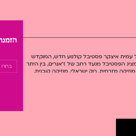
הזמנת
ו של עמית איצקר פסטיבל קולנוע חדש, המוקדש
 מציג הפסטיבל מנעד רחב של ז'אנרים, בין היתר
 מוזיקה מזרחית, רוק ישראלי, מוזיקה קובנית,
שאנחנו מתמקדים בו השנה יותר מכל הוא ההיפ
בות מובנות), עם פרויקט מקורי ומלהיב שמחבר
בין היפ הופ מקומי להיסטוריה של הקולנוע הישראלי. הפסטיבל השני, שתוכנן לנובמבר 2023,
חרי שב-7 באוקטובר המציאות טפחה על פנינו. לקח לנו כמה חודשים
הקושי שהם נחלת הכלל, ישנה חשיבות עצומה
ראל. עתה אנחנו סוף סוף פותחים את פסטיבל
ה הזאת, כך שתיתקלו בתוכניה בחגיגות יובל