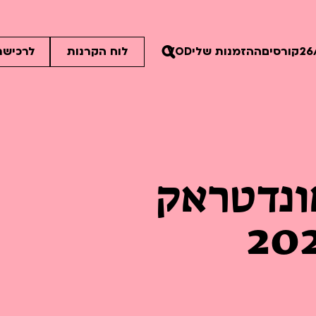
קורסים
ההזמנות שלי
VOD
לוח הקרנות
לרכישת
30
ונדטראק
30
30
ים הלא ידועות
פסטיבל אנימיקס 2026
רטים
לפרטים