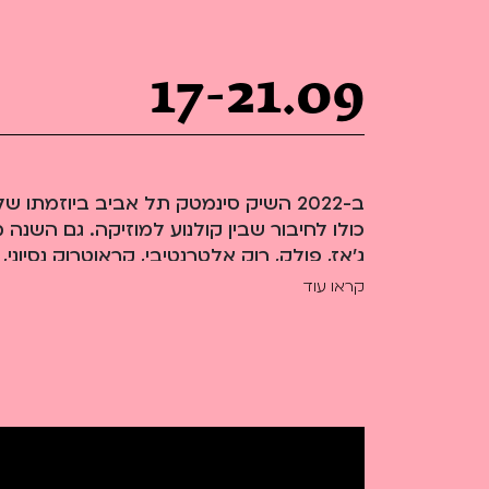
Teen Screen
קולנוע ישראלי
לפי ימים
17-21.09
ב-2022 השיק סינמטק תל אביב ביוזמת
כולו לחיבור שבין קולנוע למוזיקה. גם השנה
ג'אז, פולק, רוק אלטרנטיבי, קראוטרוק נסיוני,
מוזיקה הודית קלאסית, רגאיי ועוד. הז'אנר 
קראו עוד
הופ, שאנחנו חוגגים לו יובל (באיחור קל מסי
בוטל ברגע האחרון א
לצאת מההלם, ולהבין שלצד הכאב, החרדה ו
להמשיך ולעשות תרבות, ולצרוך תרבות, ביש
סאונדטראק תל אביב השני.
חלק מהדברים שתכננו לשנה שעברה עברו לשנ