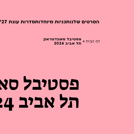
הסרטים שלנו
תכניות מיוחדות
סדרות עונת 26/27
פסטיבל סאונדטראק
דף הבית
>
תל אביב 2024
חופשי למנויים
טרום בכורה
חדשים
פסטיבל סא
סרט פלוס
לילדים ולכל המשפחה
הקרנות על פופים
תל אביב 2024
מועדון אנגלית לקטנטנים
מועדון אנגלית לכל המשפחה
הדרכ
ראשון בקולנוע
שלישי בשלייקס
לפ
אפטר בסינמטק