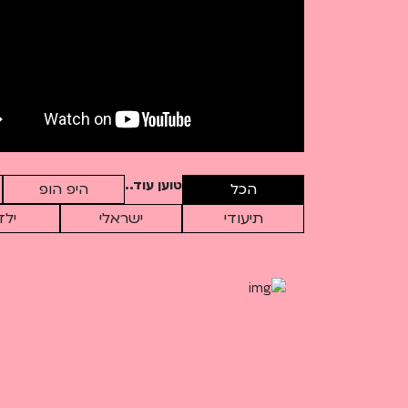
שמתקיימות אחרי 51 שנה, אבל כ
ועוד ועוד.
חיכינו יותר מדי זמן – מתחילים.
ניהול אמנותי: ישיב כהן ודנה קסלר
טוען עוד..
הכל
היפ הופ
תיעודי
ישראלי
ילד