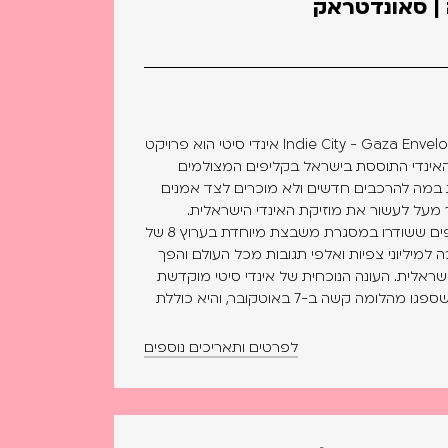
| סאונדטראק
אינדי סיטי 2024 – עוטף עזה | Indie City - Gaza Envelope אינדי סיטי הוא פרויקט
אינדי התוססת בישראל בקליפים המצולמים
 במה להרכבים חדשים ולא מוכרים לצד אמנים
ר מעל לעשור את מוזיקת האינדי הישראלית.
במהלך 12 עונות צולמו כ-180 קליפים ששודרו במסגרת משבצת מיוחדת בערוץ 8 של
כה למיליוני צפיות ואלפי תגובות מכל העולם והפך
שראלית. העונה הנוכחית של אינדי סיטי מוקדשת
למקומות ולפנים של אנשי העוטף שספגו מהלומה קשה ב-7 באוטקובר, והיא כוללת
לפרטים ותאריכים נוספים