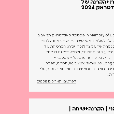
רן+הקרנה של
ראק 2024
אירוע לזכרו של דן תורן | In Memory of Dan Toren פסטיבל סאונדטראק תל אביב
הלך לעולמו במאי השנה עם אירוע מחווה לזכרו,
סף לאירוע קצר לזכרו, יוקרנו הסרט התיעודי
 "כל עוד זה מתגלגל", והסרט "בחינת בגרות"
דול: כל עוד זה מתגלגל - מסע בחייו
המוזיקליים של דן תורן | As Long as it Rolls ישראל 2016 בימוי, תסריט, הפקה
יכה: רוני גודר מרואיינים: דן תורן, יואב קוטנר, טלי
לפרטים ותאריכים נוספים
ני | הקרנה+שיחה |