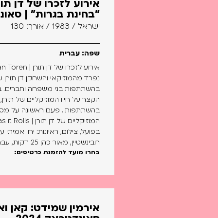
אירוע לזכרו של דן תו
"בחינת בגרות" | סאונדט
ישראל / 1983 / אורך: 130
שפה: עברית
נפרד מהמוזיקאי והשחקן דן תורן ש
בהשתתפות בני משפחה וחברים. בנו
הקצר על חייו המוזיקליים של תורן,
בהשתתפותו. פעם ראשונה על מסך ג
בפועל, צילום, ראיונות: ירון אמיתי ער
רובינשטיין, מאור כהן 25 דקות, עברית...
בחרו מועד להזמנת כרטיסים:
אירמין שמידט: קאן וא