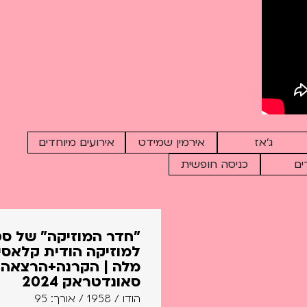
מו שתמיד הסבירו לנו כשהיינו ילדים: לא חייבים לחגוג בול
בתאריך. במקביל יהיה לנו גם הרבה תוכן חדש, הקרנות בכורה של סרטים שיצאו ב-2024,
עותקי רסטורציה חדשים מהניילונים, אירוע המציין את ה-7 באוקטובר ומה שבא בעקבותיו,
ג'אז
אירמין שמידט
אירועים מיוחדים
ים
כניסה חופשית
"חדר המוזיקה" של סטי
למוזיקה הודית קלאסי
מלה | הקרנה+הרצאה+
סאונדטראק 2024
הודו / 1958 / אורך: 95