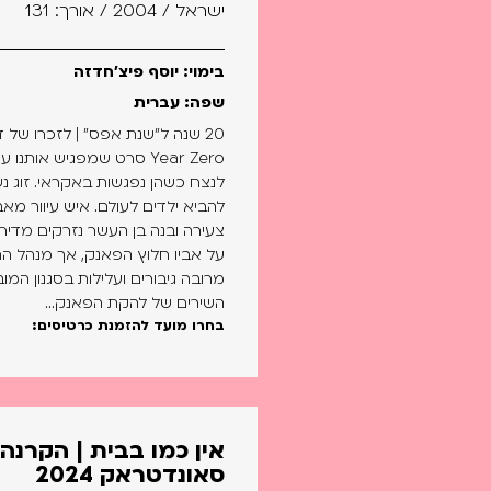
ישראל / 2004 / אורך: 131
בימוי: יוסף פיצ'חדזה
שפה: עברית
Year Zero סרט שמפגיש אות
לנצח כשהן נפגשות באקראי. זוג נש
להביא ילדים לעולם. איש עיוור מא
צעירה ובנה בן העשר נזרקים מדירת
על אביו חלוץ הפאנק, אך מנהל ה
מרובה גיבורים ועלילות בסגנון ה
השירים של להקת הפאנק...
בחרו מועד להזמנת כרטיסים:
אין כמו בבית | הקרנה
סאונדטראק 2024