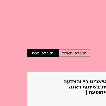
הצג לפי תאריך
הצג לפי סרט
אג'יט ריי והצדעה
ת בשיתוף ראגה
הופעה |