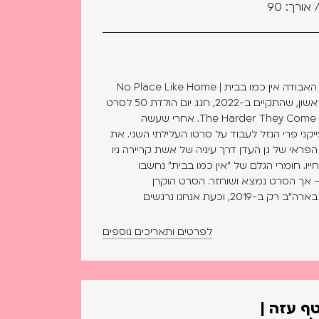
חוגגים יובל לקלאסיקה הג'מייקנית האבודה אין כמו בבית | No Place Like Home
פסטיבל סאונדטראק תל אביב הראשון, שהתקיים ב-2022, חגג יום הולדת 50 לסרט
העלילתי הראשון שהופק בג'מייקה, The Harder They Come. אחרי שעשה
יקני פרי הנזל לעבוד על סרטו העלילתי השני. את
ראי של גן העדן דרך עיניה של אשת קריירה ניו
יו. חומרי הגלם של "אין כמו בבית" נחשבו
אך הסרט נמצא ושוחזר. הסרט הוקרן
בפסטיבלים ב-2006 ויצא רשמית בארה"ב רק ב-2019, וכעת אנחנו נרגשים
לפרטים ותאריכים נוספים
2024 – עוטף עזה |