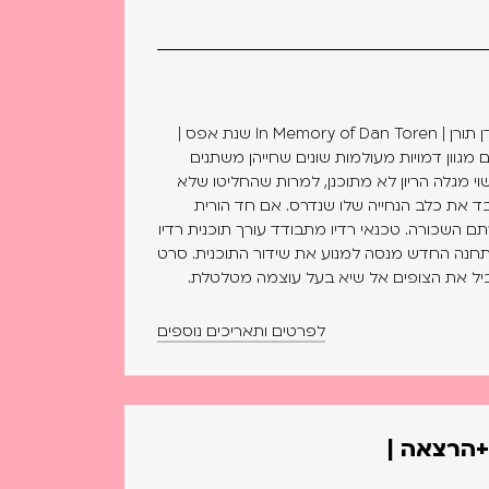
20 שנה ל"שנת אפס" | לזכרו של דן תורן | In Memory of Dan Toren שנת אפס |
נו עם מגוון דמויות מעולמות שונים שחייהן משתנים
וי מגלה הריון לא מתוכנן, למרות שהחליטו שלא
בד את כלב הנחייה שלו שנדרס. אם חד הורית
ם השכורה. טכנאי רדיו מתבודד עורך תוכנית רדיו
תחנה החדש מנסה למנוע את שידור התוכנית. סרט
מוביל את הצופים אל שיא בעל עוצמה מטלטלת.
לפרטים ותאריכים נוספים
+הרצאה |