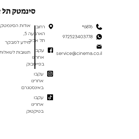
סינמטק תל 
אודות הסינמטק
6876*
רחוב
הארבעה 5,
972523403778
תל אביב
מידע למבקר
עקבו
תשובות לשאלות 
service@cinema.co.il
אחרינו
בפייסבוק
עקבו
אחרינו
באינסטגרם
עקבו
אחרינו
בטיקטוק
תנאי שימוש באתר
/
הצהרת נגישות