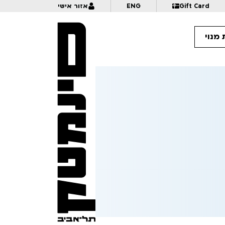
Gift Card
ENG
אזור אישי
מנוי
17:
21:30
בחזרה מההימלאיה
17
כי את מכוערת
17:
שיבושים בתנועה – מקבץ נסיוני בינלאומי | לגילאי 16+ | פסטיבל אנימיקס 2026