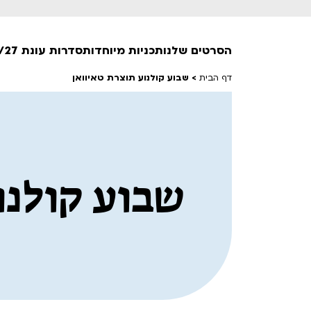
הסרטים שלנו
תכניות מיוחדות
סדרות עונת 26/27
דף הבית
>
שבוע קולנוע תוצרת טאיוואן
חופשי למנויים
טרום בכורה
חדשים
סרט פלוס
שבוע קולנו
לילדים ולכל המשפחה
הקרנות על פופים
מועדון אנגלית לקטנטנים
מועדון אנגלית לכל המשפחה
הדרכ
ראשון בקולנוע
שלישי בשלייקס
לפ
אפטר בסינמטק