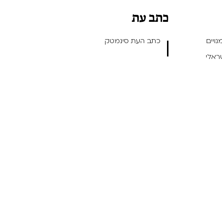
כתב עת
ויים
כתב העת סינמטק
שראלי
ן ועיצוב חווית משתמש -
- תכנות: Outright