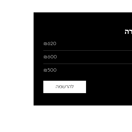
ה
₪620
₪600
₪500
להרשמה