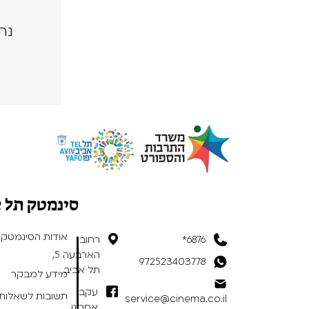
נה
סינמטק תל 
אודות הסינמטק
6876*
רחוב
הארבעה 5,
972523403778
תל אביב
מידע למבקר
עקבו
תשובות לשאלות 
service@cinema.co.il
אחרינו