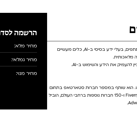
ם
הרשמה לסדר
מחיר מלא:
קורס המשך מעשי למתקדמים, שמטרתו להקנות למשתתפים, בעלי ידע בסיסי ב-AI, כלים מעשיים
ה מלאכותית.
מחיר גמלאי:
 להעמיק את הידע והשימוש ב-AI.
מחיר מנוי:
-AI ומודלים של טקסט. הוא שותף במספר חברות סטארטאפ בתחום
הבינה המלאכותית שבין לקוחותיהם: Fiverr, Wix, Honeybook ו-150 חברות נוספות ברחבי העולם, הוביל