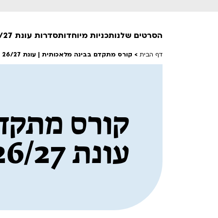
הסרטים שלנו
תכניות מיוחדות
סדרות עונת 26/27
דף הבית
>
קורס מתקדם בבינה מלאכותית | עונת 26/27
חופשי למנויים
טרום בכורה
קורס מתקדם
חדשים
סרט פלוס
לילדים ולכל המשפחה
עונת 26/27
הקרנות על פופים
מועדון אנגלית לקטנטנים
מועדון אנגלית לכל המשפחה
הדרכ
ראשון בקולנוע
שלישי בשלייקס
לפ
אפטר בסינמטק