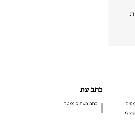
ת
כתב עת
ויים
כתב העת סינמטק
שראלי