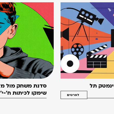
סינמטק תל
סדנת משחק מול מצ
שימקו לכיתות ח'-י'
לפרטים