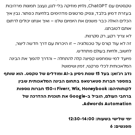
VOD
טקסטים עם ChatGPT, נלחין מוזיקה בלי לנגן, נעצב תמונות מרהיבות
מועדון אנגלית לקטנטנים
מחווה לקסבייה דולאן
בעזרת דמיון בלבד, ונפיק סרטונים מדהימים בלחיצת כפתור. נבין איך
הכלים האלה כבר משנים את היומיום שלנו – ואיך אנחנו יכולים לרתום
ENG
מועדון אנגלית לכל המשפחה
סינמטק קאלט על הגג 2026
אותם לטובתנו.
לא צריך רקע, רק סקרנות.
לאזור האישי
ראשון בקולנוע
נבחרי דוקאביב 2026
זה לא עוד קורס על טכנולוגיה – זו היכרות עם דרך חדשה ליצור,
לחשוב, ולחיות בעולם מתחדש.
שלישי בשלייקס
אירועים מיוחדים
רכישת מנוי
מיועד למי שמחפש קפיצה קלה להתחלה – והדרך להפוך את הבינה
המלאכותית לכלי פרקטי, זמין ושימושי!
אפטר בסינמטק
הגלריה
נדב רג'ואן: בעל 15 שנות ניסיון ב-AI ומודלים של טקסט. הוא שותף
Gift Card
במספר חברות סטארטאפ בתחום הבינה המלאכותית שבין
Teen Screen
לקוחותיהם: Fiverr, Wix, Honeybook ו-150 חברות נוספות
צור קשר
ברחבי העולם, הוביל ב-Google את תוכנית ההדרכה של
קולנוע ישראלי
Adwords Automation.
לפי ימים
ימי שלישי בשעות: 12:30-14:00
מפגשים: 6