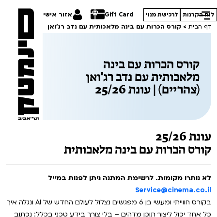
Gift Card
אזור אישי
לוח הקרנות
לרכישת מנוי
דף הבית
>
קורס הכרות עם בינה מלאכותית עם נדב רג'ואן (צהריים) | עונת 25/26
קורס הכרות עם בינה
מלאכותית עם נדב רג'ואן
(צהריים) | עונת 25/26
הסרטים שלנו
חופשי למנויים
תכניות מיוחדות
טרום בכורה
פסטיבל אנימיקס 2026
עונת 25/26
סדרות עונת 26/27
חדשים
הדרכים הלא ידועות
קורס הכרות עם בינה מלאכותית
סרט פלוס
קורסים
במראה הישראלית
לא נותרו מקומות. לרשימת המתנה ניתן לפנות במייל
Service@cinema.co.il
לילדים ולכל המשפחה
מחווה לג'ון קסאווטס
ההזמנות שלי
בקורס חווייתי ומעשי בן 6 מפגשים נצלול לעולם החדש של AI ונגלה איך
הקרנות על פופים
כל אחד יכול ליצור תוכן מדהים – בלי צורך בידע טכני בכלל: נכתוב
סיפורי קיץ