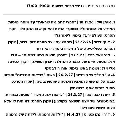
סדרה בת 6 מפגשים
ימי רביעי בשעות :17:00-21:00
1. איתן וייל | 18.11.26 | "ספרי להם מה שראית" על מוסרי פיסות
המידע על המתחולל במוקדי הרצח והאופן שבו התקבלו | יוקרן
הסרט: העולם ירעד בימוי: ליאור גלר
2. דוקי דרור | 23.12.26 | מפגש עם יוצר הסרט דוקי דרור, | יוקרן
הסרט: הפוליטיקה של הזיכרון בימוי: דוקי דרור
3. ד״ר יואל רפל | 27.1.27 | "זיכרון הוא חובתנו למתים" – אלי
ויזל, מפעל חיים של הנצחה והנחלת זיכרון השואה | יוקרן הסרט:
אלי ויזל: נשמה באש בימוי: אורן רודבסקי
4. עו"ד ד"ר שי פויירינג | 24.2.27 | בשם "בריאות המדינה" והגזע:
מבט אל הרפואה הנאצית ואתיקה שהשתבשה. | יוקרן הסרט:
החוב בימוי: אסף ברנשטיין
5. רינת ריבק ואנון | 24.3.27 | "לראות את הזיכרון" סוגיות נבחרות
בהיסטוריה של ייצוג השואה בקולנוע | יוקרן הסרט: לא היה לי אלא
כלום בימוי: גיום ריבו
6. ד"ר יונתן מטיוס | 14.4.27 | "ילדות גרמנית ולידתה של גרמניה