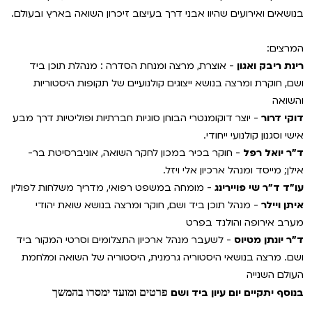
VOD
בנושאים ואירועים שהיוו אבני דרך בעיצוב זיכרון השואה בארץ ובעולם.
מועדון אנגלית לקטנטנים
סינמטק קאלט על הגג 2026
המרצים:
ENG
מועדון אנגלית לכל המשפחה
נבחרי דוקאביב 2026
רינת ריבק ואגון
- אוצרת, מרצה ומנחת הסדרה : מנהלת תוכן ביד
ושם, חוקרת ומרצה בנושא ייצוגים קולנועיים של תקופות היסטוריות
לאזור האישי
ראשון בקולנוע
אירועים מיוחדים
והשואה
דוקי דרור
- יוצר דוקומנטרי הבוחן סוגיות חברתיות ופוליטיות דרך מבע
שלישי בשלייקס
הגלריה
רכישת מנוי
אישי וסגנון קולנועי ייחודי.
ד״ר יואל רפל
- חוקר בכיר במכון לחקר השואה, אוניברסיטת בר-
אפטר בסינמטק
אילן; מייסד ומנהל ארכיון אלי ויזל.
Gift Card
עו"ד ד"ר שי פויירינג
- מומחה במשפט רפואי, מדריך משלחות לפולין
Teen Screen
איתן ויילר
- מנהל תוכן ביד ושם, חוקר ומרצה בנושא שואת יהודי
צור קשר
מערב אירופה והולנד בפרט
קולנוע ישראלי
ד"ר יונתן מטיוס
- לשעבר מנהל ארכיון התצלומים וסרטי המקור ביד
לפי ימים
ושם. מרצה בנושאי היסטוריה גרמנית, היסטוריה של השואה ומלחמת
העולם השנייה
בנוסף יתקיים יום עיון ביד ושם
פרטים ומועד ימסרו בהמשך