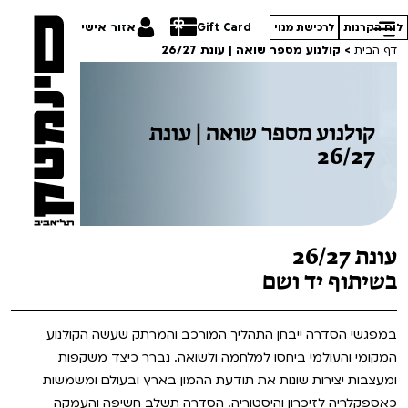
Gift Card
אזור אישי
לוח הקרנות
לרכישת מנוי
דף הבית
>
קולנוע מספר שואה | עונת 26/27
קולנוע מספר שואה | עונת
26/27
הסרטים שלנו
חופשי למנויים
תכניות מיוחדות
טרום בכורה
הדרכים הלא ידועות
עונת 26/27
סדרות עונת 26/27
חדשים
בשיתוף יד ושם
במראה הישראלית
סרט פלוס
קורסים
מחווה לג'ון קסאווטס
במפגשי הסדרה ייבחן התהליך המורכב והמרתק שעשה הקולנוע
המקומי והעולמי ביחסו למלחמה ולשואה. נברר כיצד משקפות
לילדים ולכל המשפחה
סיפורי קיץ
ההזמנות שלי
ומעצבות יצירות שונות את תודעת ההמון בארץ ובעולם ומשמשות
הקרנות על פופים
כאספקלריה לזיכרון והיסטוריה. הסדרה תשלב חשיפה והעמקה
מחווה לקסבייה דולאן