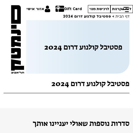
Gift Card
אזור אישי
לוח הקרנות
לרכישת מנוי
דף הבית
>
פסטיבל קולנוע דרום 2024
פסטיבל קולנוע דרום 2024
הסרטים שלנו
חופשי למנויים
תכניות מיוחדות
טרום בכורה
פסטיבל אנימיקס 2026
פסטיבל קולנוע דרום 2024
סדרות עונת 26/27
חדשים
הדרכים הלא ידועות
סרט פלוס
קורסים
במראה הישראלית
לילדים ולכל המשפחה
מחווה לג'ון קסאווטס
ההזמנות שלי
סדרות נוספות שאולי יעניינו אותך
הקרנות על פופים
סיפורי קיץ