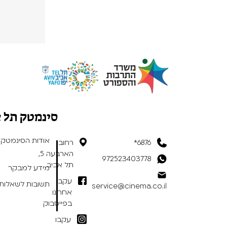
סינמטק תל 
אודות הסינמטק
6876*
רחוב
הארבעה 5,
972523403778
תל אביב
מידע למבקר
עקבו
תשובות לשאלות 
service@cinema.co.il
אחרינו
בפייסבוק
עקבו