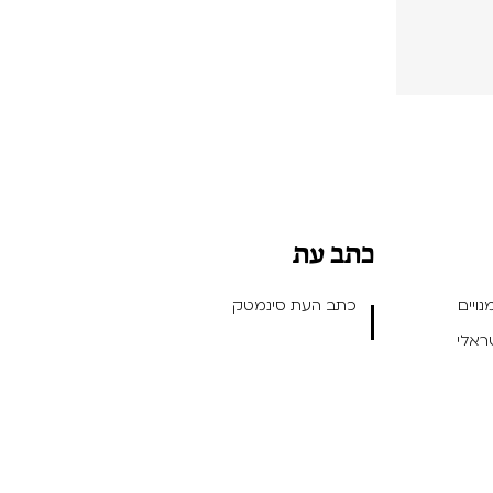
כתב עת
ויים
כתב העת סינמטק
שראלי