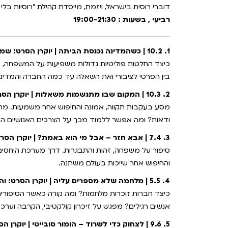
דוברי רוסית בישראל, ויזמת, מייסדת קהילת "רוסיות בלי חוש 
רביעי , בשעות : 19:00-21:30
1. 10.2 | כשהמדינה נכנסת הביתה | יוקרן הסרט: שמש בוגדנית
כיצד החלטות פוליטיות גדולות משפיעות על המשפחה, ה
בין הפרטי לציבורי ואת השאלה עד כמה החברה והמדינ
2. 10.3 | המקום שבו מתגשמות משאלות | יוקרן הסרט: סטאלקר
מסע בעקבות תקווה, אמונה והחיפוש אחר משמעות. מה 
ודאות? ומה אפשר ללמוד מכך על הצרכים האנושיים הב
3. 7.4 | אבא חזר – אבל מי הוא באמת? | יוקרן הסרט: השיבה
סיפור על משפחה, זהות והתבגרות. דרך מערכת היחסים 
והחיפוש אחר שייכות בעולם משתנה.
4. 5.5 | מלחמה שלא מספרים עליה | יוקרן הסרט: והשחר שקט כאן
כיצד חברות זוכרות מלחמות? ומה קורה כאשר הסיפורים
אנשים רגילים? מפגש על זיכרון קולקטיבי, הקרבה וערכי
5. 9.6 | לצחוק כדי לשרוד – הומור סובייטי | יוקרן הסרט: השמש הלבנה של המדבר