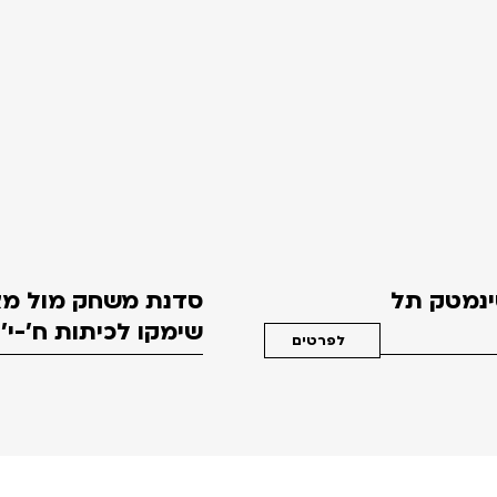
סינמטק תל
סדנת משחק מול מצ
שימקו לכיתות ח'-י'
לפרטים