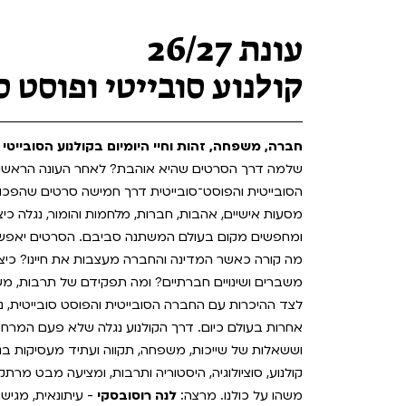
Teen Screen
קולנוע ישראלי
עונת 26/27
לפי ימים
קולנוע סובייטי ופוסט ס
חברה, משפחה, זהות וחיי היומיום בקולנוע הסובייטי 
שלמה דרך הסרטים שהיא אוהבת? לאחר העונה הראשונ
הסובייטית והפוסט־סובייטית דרך חמישה סרטים שהפכו 
מסעות אישיים, אהבות, חברות, מלחמות והומור, נגלה כי
ומחפשים מקום בעולם המשתנה סביבם. הסרטים יאפשרו ל
מה קורה כאשר המדינה והחברה מעצבות את חיינו? כיצד 
משברים ושינויים חברתיים? ומה תפקידם של תרבות, משפ
לצד ההיכרות עם החברה הסובייטית והפוסט סובייטית, 
אחרות בעולם כיום. דרך הקולנוע נגלה שלא פעם המרח
וששאלות של שייכות, משפחה, תקווה ועתיד מעסיקות ב
קולנוע, סוציולוגיה, היסטוריה ותרבות, ומציעה מבט מ
משהו על כולנו. מרצה:
לנה רוסובסקי
- עיתונאית, מגיש