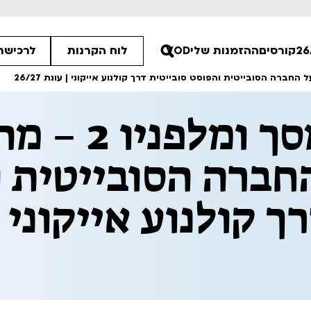
קורסים
ההזמנות שלי
VOD
לוח הקרנות
לרכישת 
מאחורי המסך ו
00
חברה הסובייטית 
30
ך קולנוע אייקוני |
30
ים הלא ידועות
פסטיבל אנימיקס 2026
רטים
לפרטים