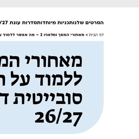
הסרטים שלנו
תכניות מיוחדות
סדרות עונת 26/27
דף הבית
>
מאחורי המסך ומלפניו 2 – מה אפשר ללמוד על החברה הסובייטית והפוסט סובייטית דרך קולנוע אייקוני | עונת 26/27
חופשי למנויים
טרום בכורה
ללמוד על ה
חדשים
סרט פלוס
לילדים ולכל המשפחה
סובייטית דר
הקרנות על פופים
מועדון אנגלית לקטנטנים
26/27
מועדון אנגלית לכל המשפחה
הדרכ
ראשון בקולנוע
שלישי בשלייקס
לפ
אפטר בסינמטק