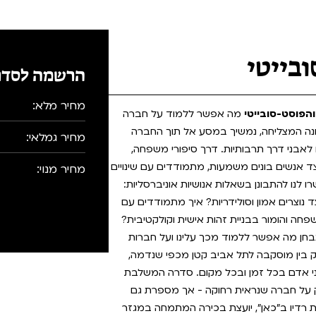
ובייטי
הרשמה לסדר
מחיר מלא:
והפוסט-סובייטי
מה אפשר ללמוד על חברה
ה המצליחה, נמשיך במסע אל תוך החברה
מחיר גמלאי:
לאבני דרך תרבותיות. דרך סיפורי משפחה,
צד אנשים בונים משמעות, מתמודדים עם שינויים
מחיר מנוי:
נו להתבונן בשאלות אנושיות אוניברסליות:
נוצרים אמון וסולידריות? איך מתמודדים עם
חה והומור בבניית זהות אישית וקולקטיבית?
נבחן מה אפשר ללמוד מכך עלינו ועל חברות
ק בין מוסקבה לתל אביב קטן מכפי שנדמה,
ני אדם בכל זמן ובכל מקום. סדרה המשלבת
רתק על חברה שנראית רחוקה - אך מספרת גם
ת רדיו ב"כאן", יועצת בכירה המתמחה במגזר