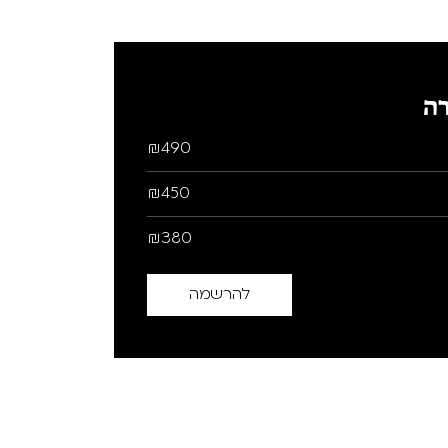
ה
₪490
₪450
₪380
להרשמה