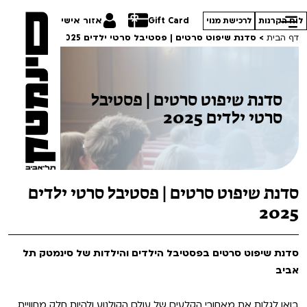
Gift Card
אזור אישי
לוח הקרנות
לרכישת מנוי
דף הבית
>
סדנת שיפוט סרטים | פסטיבל סרטי ילדים 2025
סדנת שיפוט סרטים | פסטיבל
סרטי ילדים 2025
הסרטים שלנו
חופשי למנויים
תכניות מיוחדות
טרום בכורה
פסטיבל אנימיקס 2026
סדנת שיפוט סרטים | פסטיבל סרטי ילדים
סדרות עונת 26/27
חדשים
הדרכים הלא ידועות
2025
סרט פלוס
קורסים
במראה הישראלית
סדנת שיפוט סרטים בפסטיבל הילדים והילדות של סינמטק תל
אביב
לילדים ולכל המשפחה
מחווה לג'ון קסאווטס
ההזמנות שלי
הקרנות על פופים
סיפורי קיץ
בואו לגלות את מאחורי הקלעים של עולם הקולנוע ולהיות חלק מחוויית