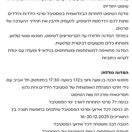
VOD
שיפוט ייחודית!
מועדון אנגלית לקטנטנים
מחווה לקסבייה דולאן
סדנת השיפוט לתחרות הבינלאומית בפסטיבל סרטי הילדות והילדים
נותנת לכם הזדמנות להשפיע, להעמיק ולהבין את תהליך ההערכה של
ENG
מועדון אנגלית לכל המשפחה
סינמטק קאלט על הגג 2026
סרטים.
במהלך הסדנה תלמדו על הקריטריונים לשיפוט, תפגשו אנשי קולנוע
לאזור האישי
ראשון בקולנוע
נבחרי דוקאביב 2026
ותפתחו כלים מקצועיים לביקורת קולנועית.
הסדנה מתאימה למשתתפות ומשתתפים בגילאי 9 ומעלה עם יכולת
שלישי בשלייקס
אירועים מיוחדים
רכישת מנוי
לקרוא כתוביות
אפטר בסינמטק
הגלריה
Gift Card
הסדנה כוללת:
מפגש הכנה בן שעה וחצי ב1.12 בשעה 17:30 בסינמטק תל אביב עם
Teen Screen
גילי זולטי המנהלת האומנותית של פסטיבל הילדים ורות גלנץ
צור קשר
תסריטאית ומרכזת צוות השיפוט
קולנוע ישראלי
כניסה ל7 סרטי התחרות לאורך ימי הפסטיבל
לפי ימים
תג כניסה לכל אירועי וסרטי הפסטיבל שיתקיים בחופשת חנוכה בין
התאריכים 16-20.12.2025
הטבה לבני משפחה לכל אירועי הפסטיבל
תעודת השתתפות בצוות השופטים של הפסטיבל