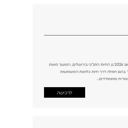
שלום | Shalom מועמד לפרס אופיר לסרט התיעודי הטוב 2026 גן החיות התנ"כי בירושלים, המושך מאות
ורר בהם חמלה דרך חיות כלואות המשמשות
סרית ומתמודדים...
לרכישה