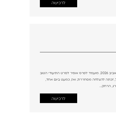
לרכישה
אסתר | Esther הסרט הזוכה בפרסי בימוי ועריכה, דוקאביב 2026. מועמד לפרס אופיר לסרט התיעודי הטוב
אל, זכתה להצלחה מסחררת; ואז, כמעט ביום אחד,
, הרחק...
לרכישה