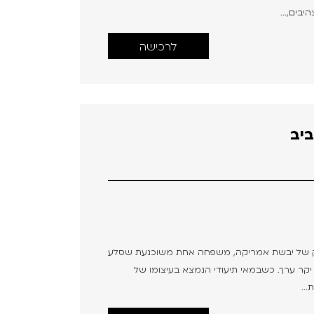
בים,...
לרכישה
ביב
 The Meteorite Gang בצפון הרחוק של יבשת אמריקה, משפחה אחת משוכנעת שסלע
יקר ערך. כשבמאי תיעודי הנמצא בעיצומו של
..