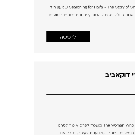
מחפש את חיפה – סיפורו של שמעון הולי | Searching for Haifa - The Story of Shimon Holly שמעון הולי
ם הבטחה גדולה בסצנה המוזיקלית והתרבותית הסוערת
לרכישה
 דוקאביב
האישה שלא ידעה לאהוב | The Woman Who Didn't Know How To Love מועמד לפרס אופיר לסרט
תחת כמעט במקרה. רותם, קולנוענית צעירה, מגלה את