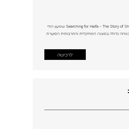
מחפש את חיפה – סיפורו של שמעון הולי | Searching for Haifa - The Story of Shimon Holly שמעון הולי
ם הבטחה גדולה בסצנה המוזיקלית והתרבותית הסוערת
לרכישה