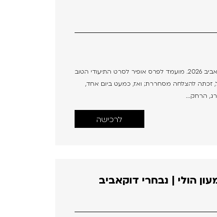
אסתר | Esther הסרט הזוכה בפרסי בימוי ועריכה, דוקאביב 2026. מועמד לפרס אופיר לסרט התיעודי הטוב
אל, זכתה להצלחה מסחררת; ואז, כמעט ביום אחד,
, הרחק...
לרכישה
ן הולי | נבחרי דוקאביב