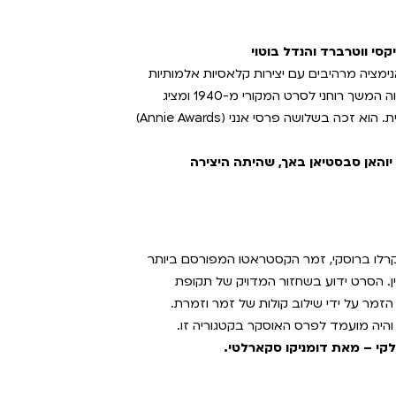
נימציה מרהיבים עם יצירות קלאסיות אלמותיות
של מלחינים כגון בטהובן, רספיגי וסטרווינסקי. הסרט מהווה המשך רוחני לסרט המקורי מ-1940 ומציג
פרשנות ויזואלית מודרנית ופורצת דרך למוזיקה תזמורתית. הוא זכה בשלושה פרסי אנני (Annie Awards)
יוהאן סבסטיאן באך, שהיתה היצירה
 קרלו ברוסקי, זמר הקסטראטו המפורסם ביותר
מלחין. הסרט ידוע בשחזור המדויק של תקופת
 הזמר על ידי שילוב קולות של זמר וזמרת.
היה מועמד לפרס האוסקר בקטגוריה זו.
קי – מאת דומניקו סקארלטי.