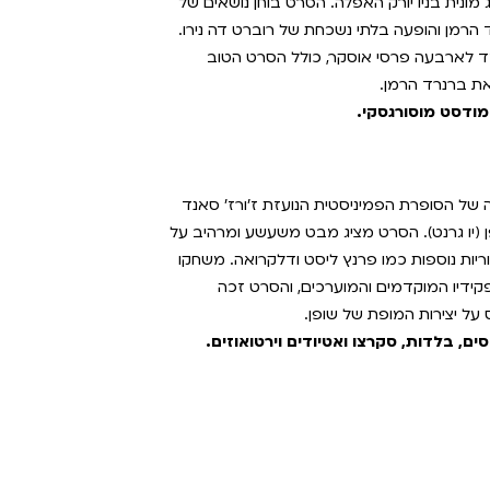
ג מונית בניו יורק האפלה. הסרט בוחן נושאים של
ד הרמן והופעה בלתי נשכחת של רוברט דה נירו.
 לארבעה פרסי אוסקר, כולל הסרט הטוב
את ברנרד הרמן.
מודסט מוסורגסקי.
 של הסופרת הפמיניסטית הנועזת ז'ורז' סאנד
ן (יו גרנט). הסרט מציג מבט משעשע ומרהיב על
1, וכולל דמויות היסטוריות נוספות כמו פרנץ ליסט ודלקרואה. משחקו
קידיו המוקדמים והמוערכים, והסרט זכה
ל יצירות המופת של שופן.
ים, בלדות, סקרצו ואטיודים וירטואוזים.