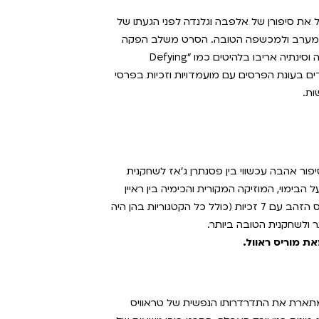
ל את סיפורן של אלפבה וגלנדה לפני הגעתו של
מהמערב ולמכשפה הטובה. הסרט משלב הפקה
גרנדיוזית עם ביצועים קוליים מרשימים של אריאנה גרנדה וסינתיה אריבו בלהיטים כמו "Defying
 הדים בעונת הפרסים עם מועמדויות וזכיות בפרסי
ות.
פור אהבה עכשווי בין פסנתרן ג'אז לשחקנית
בימוי, המוזיקה המקורית והכימיה בין ראיין
גוסלינג לאמה סטון. הוא קבע שיא היסטורי בפרסי גלובוס הזהב עם 7 זכיות (כולל כל הקטגוריות בהן היה
ת מוריס ראוול.
מתארת את התדרדרותו הנפשית של טראוויס