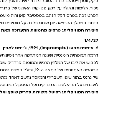
ביקל, ווטרן וייטנאם בודד הסובל מנדודי שינה והופך לנה
ניכור, אלימות וגאולה על רקע פס-קולו האיקוני של ברנר
הסרט זכה בפרס דקל הזהב בפסטיבל קאן והיה מועמד
ביותר. במהלך ההרצאה ינגן שוחט בלדה על מוטיבים מ
היצירה המוזיקלית: פרקים מתמונות התערוכה מאת 
1/4/27
6.
אימפרומפטו (Impromptu), 1991, ג'יימס לאפין
דרמה תקופתית רומנטית ושנונה המתחקה אחר ניסיונותיה
לכבוש את ליבו של המלחין הרגיש והמופנם פרדריק שופ
הבוהמה האמנותית של המאה ה-9
של גרנט בתור שופן השברירי והמיוסר נחשב לאחד מתפ
לשבחים על הדיאלוגים המבריקים ועל הפסקול המבוסס ע
היצירה המוזיקלית: רסיטל מיצירות פדריק שופן: ואלס