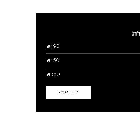
ה
₪490
₪450
₪380
להרשמה