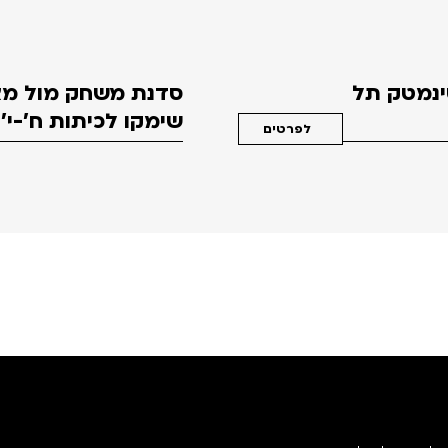
סינמטק תל
סדנת משחק מול מצ
שימקו לכיתות ח'-י'
לפרטים