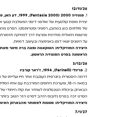
12/11/26
1.
פנטזיה 2000 (Fantasia 2000), 1999, דון האן, פיקסי ווטרברד והנדל בוטוי
יצירת מופת קולנועית של אולפני דיסני המשלבת קטעי א
על הישגים יוצאי דופן באנימציה ובעיצוב דמויות.
היצירה המוזיקלית: הטוקאטה ופוגה ברה מינור מאת 
הראשונה בסרט הפנטזיה הראשון.
3/12/26
2.
פרינלי (Farinelli), 1994, ז'ראר קורביו
דרמה היסטורית ביוגרפית העוקבת אחר חייו ועלייתו של
במאה ה-18, ומערכת היחסים המורכבת עם אחיו ה
הבארוק וביכולת הטכנולוגית לשחזר את קולו הייחודי של
הסרט זכה בפרס גלובוס הזהב לסרט הזר הטוב ביותר ו
היצירה המוזיקלית: סונטות לפסנתר מהבארוק האיטל
7/1/27