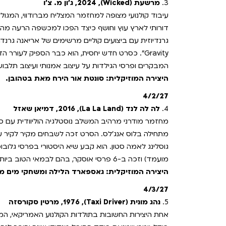
3.
מרשעת (Wicked), 2024, ג'ון מ. צ'ו
עיבוד קולנועי מצופה למחזמר המצליח מברודווי, המגול
דורותי לארץ עוץ וחושף כיצד הפכו למכשפה הרעה 
Gravity". כסרט חדש יחסית, הוא כבר הספיק לעורר
המבקרים ופרסי הגילדות על עיצוב אמנותי ועיצוב תלבוש
היצירה המוזיקלית: סונטת אור הירח מאת בטהובן.
4/2/27
4.
לה לה לנד (La La Land), 2016, דמיאן שאזל
מחזמר מודרני מרהיב המשלב נוסטלגיה הוליוודית עם סי
מתחילה בלוס אנג'לס. הסרט זכה לשבחים מקיר לקיר על ה
מועמד) וזכה ב-6 פרסי אוסקר, בהם לבמאי הטוב ביותר ולשחקנית הטובה ביותר.
היצירה המוזיקלית: גאספארד הלילה ומשחקי מים מא
4/3/27
5.
נהג מונית (Taxi Driver), 1976, מרטין סקורסזה
אחת היצירות החשובות בתולדות הקולנוע האמריקאי, ה