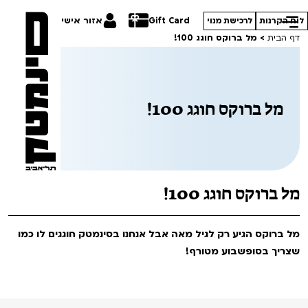
Gift Card
אזור אישי
לוח הקרנות
לרכישת מנוי
דף הבית
>
מל ברוקס חוגג 100!
מל ברוקס חוגג 100!
הסרטים שלנו
חופשי למנויים
תכניות מיוחדות
טרום בכורה
פסטיבל אנימיקס 2026
מל ברוקס חוגג 100!
סדרות עונת 26/27
חדשים
הדרכים הלא ידועות
מל ברוקס הגיע רק לגיל מאה אבל אנחנו בסינמטק חוגגים לו כמו
סרט פלוס
קורסים
במראה הישראלית
שצריך בסופשבוע מטורף!
לילדים ולכל המשפחה
מחווה לג'ון קסאווטס
ההזמנות שלי
הקרנות על פופים
סיפורי קיץ