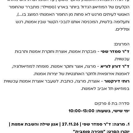
VOD
הקלעים של המוזיאון הגדול ביותר בארץ (ספויילר: מתברר שהחומר
מועדון אנגלית לקטנטנים
מחווה לקסבייה דולאן
האנושי לעיתים מרגש לא פחות מן החומר האמנותי המוצג בו...),
ENG
ותעלומה בלשית, המכניסה אותנו לנבכי הקשר שבין אמנות, רגש
מועדון אנגלית לכל המשפחה
סינמטק קאלט על הגג 2026
ופלילים.
לאזור האישי
ראשון בקולנוע
נבחרי דוקאביב 2026
המרצים:
ד"ר סמדר שפי
- מבקרת אמנות, אוצרת וחוקרת אמנות ותרבות
שלישי בשלייקס
אירועים מיוחדים
רכישת מנוי
עכשווית.
ד"ר דורון לוריא
- מרצה, אוצר וחוקר אמנות. מומחה למוזיאולוגיה,
אפטר בסינמטק
הגלריה
Gift Card
לאמנות אירופאית ולחקר האותנטיות של יצירות אמנות.
רותי דירקטור
- אוצרת, מרצה, כותבת. לשעבר אוצרת אמנות עכשווית
Teen Screen
במוזיאון תל אביב לאמנות.
צור קשר
קולנוע ישראלי
סדרה בת 6 פרקים
לפי ימים
ימי שישי, בשעות: 10:00-13:00
1. מרצה: ד"ר סמדר שפי | 27.11.26 | אגון שילה והשבת אמנות |
יוקרן הסרט: "מכירה פומבית"