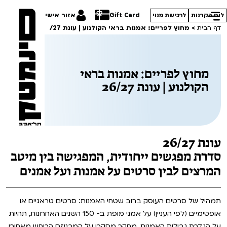
Gift Card
אזור אישי
לוח הקרנות
לרכישת מנוי
דף הבית
>
מחוץ לפריים: אמנות בראי הקולנוע | עונת 26/27
מחוץ לפריים: אמנות בראי
הקולנוע | עונת 26/27
הסרטים שלנו
חופשי למנויים
תכניות מיוחדות
טרום בכורה
פסטיבל אנימיקס 2026
עונת 26/27
סדרות עונת 26/27
חדשים
הדרכים הלא ידועות
סדרת מפגשים ייחודית, המפגישה בין מיטב
המרצים לבין סרטים על אמנות ועל אמנים
סרט פלוס
קורסים
במראה הישראלית
לילדים ולכל המשפחה
מחווה לג'ון קסאווטס
תמהיל של סרטים העוסק ברוב שטחי האמנות: סרטים טראגיים או
ההזמנות שלי
אופטימיים (לפי העניין) על אמני מופת ב- 150 השנים האחרונות, תהיות
הקרנות על פופים
סיפורי קיץ
על הגדרת גבולות האמנות, מחקר מסקרן על המכניזם הרוחש מאחורי