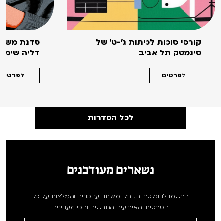
קורסי סוכות לכיתות ג'-ט' של
סדנת משחק
סינמטק תל אביב
דליה שימקו 
לפרטים
לפרטים
לכל הסדרות
נשארים מעודכנים
הרשמו לניוזלטר ותקבלו מאיתנו עדכונים והמלצות על כל
הסרטים והאירועים החדשים והכי מעניינים