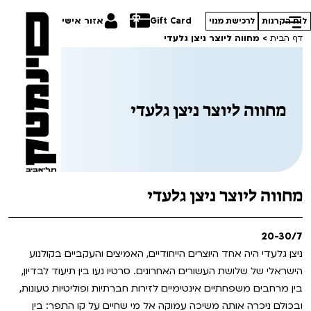
Gift Card
אזור אישי
לוח הקרנות
לרכישת מנוי
דף הבית
>
מחווה ליוצר ניצן גלעדי
מחווה ליוצר ניצן גלעדי
הסרטים שלנו
חופשי למנויים
תכניות מיוחדות
טרום בכורה
פסטיבל אנימיקס 2026
מחווה ליוצר ניצן גלעדי
סדרות עונת 26/27
חדשים
הדרכים הלא ידועות
20-30/7
סרט פלוס
קורסים
במראה הישראלית
ניצן גלעדי היה אחד היוצרים הייחודיים, האמיצים והעקביים בקולנוע
הישראלי של שלושת העשורים האחרונים. סרטיו נעו בין תיעוד לבדיון,
לילדים ולכל המשפחה
מחווה לג'ון קסאווטס
ההזמנות שלי
בין מרחבים משפחתיים אינטימיים לזירות חברתיות ופוליטיות טעונות,
ובכולם ניכרה אותה משיכה עמוקה אל מי שחיים על קו התפר: בין
הקרנות על פופים
סיפורי קיץ