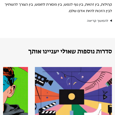
VOD
קהילות, בין זהויות, בין גוף לנפש, בין מסורת לחופש, בין הצורך להשתייך
מועדון אנגלית לקטנטנים
לבין הזכות להיות אדם שלם.
מחווה לקסבייה דולאן
ENG
להמשך קריאה
מועדון אנגלית לכל המשפחה
סינמטק קאלט על הגג 2026
לאזור האישי
ראשון בקולנוע
נבחרי דוקאביב 2026
שלישי בשלייקס
אירועים מיוחדים
רכישת מנוי
סדרות נוספות שאולי יעניינו אותך
אפטר בסינמטק
הגלריה
Gift Card
Teen Screen
צור קשר
קולנוע ישראלי
לפי ימים