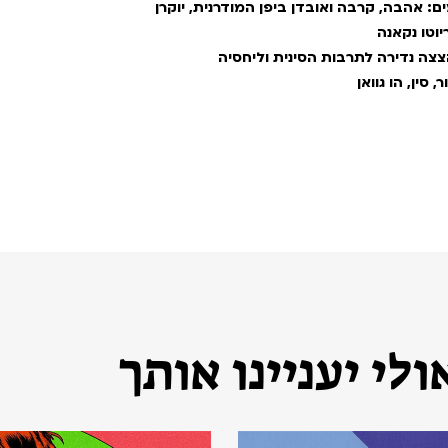
| כשהזמן דולף כמו מים: אהבה, קרבה ואובדן ביפן המודרנית, יוקרן
ג למדבר גוֹבִּי: הצצה נדירה לתרבות הסינית וליחסיה
סין, הו גוואן
לי יעניינו אותך