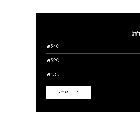
ה
₪540
₪520
₪430
להרשמה