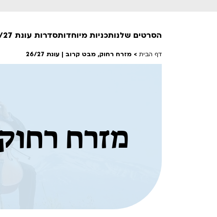
הסרטים שלנו
תכניות מיוחדות
סדרות עונת 26/27
דף הבית
>
מזרח רחוק, מבט קרוב | עונת 26/27
חופשי למנויים
טרום בכורה
חדשים
סרט פלוס
מזרח רחוק, מ
לילדים ולכל המשפחה
הקרנות על פופים
מועדון אנגלית לקטנטנים
מועדון אנגלית לכל המשפחה
הדרכ
ראשון בקולנוע
שלישי בשלייקס
לפ
אפטר בסינמטק