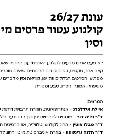
Teen Screen
קולנוע ישראלי
עונת 26/27
לפי ימים
קולנוע עטור פרסים מיפ
וסין
לא פעם אנחנו מגיעים לקולנוע האסייתי עם תחושה שאנח
קצב אחר, טקסים, נופים וקודים תרבותיים שאינם מוכרי
מפתיע: הסרטים הגדולים של יפן, קוריאה וסין מדברים 
משפחה, אמונה, זיכרון, טבע ומסורת
המרצים:
איילת אידלברג
- אנתרופולוגית, חוקרת תרבויות ודתות
ד"ר גליה דור
- מומחית לתרבויות יפן וסין בדגש על פילו
ד״ר פבלו אוטין
- החוג לקולנוע וטלוויזיה, אוניברסיטת 
ד"ר הלנה גרינשפון
- בוגרת אוניברסיטת קיוטו, החוג ל