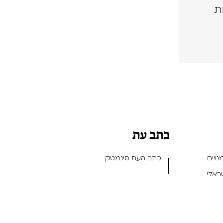
ת
כתב עת
ויים
כתב העת סינמטק
שראלי