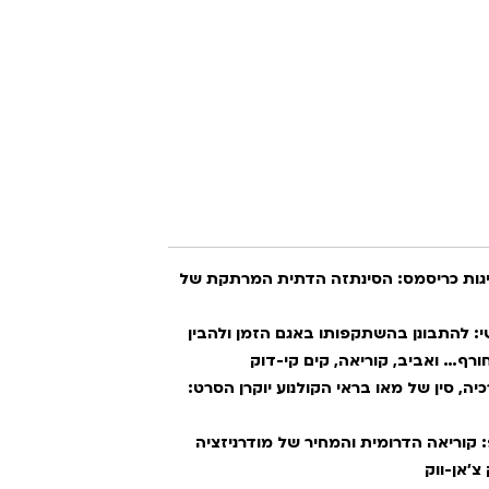
אלי שינטו, בודהה וחגיגות כריסמס: הסינתזה הדתית המרתקת של
היזם והמצב האנושי: להתבונן בהשתקפותו באגם הזמן ולהבין
 חורף… ואביב, קוריאה, קים קי-דוק
כה תרבותית ואנרכיה, סין של מאו בראי הקולנוע יוקרן הסרט:
ן קונפוציוס לקיי פופ: קוריאה הדרומית והמחיר של מודרניזציה
צ'אן-ווק