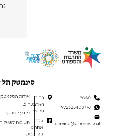
נה
סינמטק תל 
אודות הסינמטק
6876*
רחוב
הארבעה 5,
972523403778
תל אביב
מידע למבקר
עקבו
תשובות לשאלות 
service@cinema.co.il
אחרינו
בפייסבוק