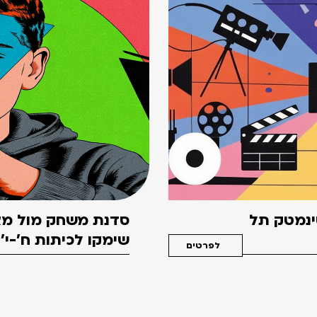
סינמטק תל
סדנת משחק מול מצ
שימקו לכיתות ח'-י'
לפרטים