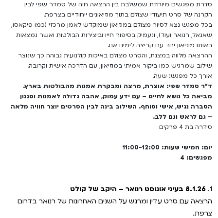
סדרת מפגשים מיוחדת שמשלבת בין הרצאה חיה של סמדר שפי לבין
VOD
הקרנה של סרט תיעודי שצולם בתוך מוזיאונים ייחודיים בצרפת.
מועדון אנגלית לקטנטנים
סינמטק קאלט על הגג 2026
בכל מפגש נצא לסיור מצולם במוזיאון שמוקדש לאמן מרכזי (כמו פיקאסו,
ENG
שאגאל, רנואר ועוד), ונעמיק בסיפור חייו וביצירות הבולטות ואשר נמצאות
מועדון אנגלית לכל המשפחה
נבחרי דוקאביב 2026
באותו מוזיאון יחד עם קריצה לימינו אנו.
ההרצאה מלווה במצגת, והסרט מצולם באיכות קולנועית גבוהה כך שנוצר
לאזור האישי
ראשון בקולנוע
אירועים מיוחדים
שילוב שמרגיש כמו ביקור אמיתי במוזיאון, עם הדרכה אישית וקרובה.
אורך כל מפגש: שעה.
ד"ר סמדר שפי: אוצרת, מרצה ומבקרת אמנות מהבולטות בארץ.
שלישי בשלייקס
הגלריה
רכישת מנוי
מביאה כל נושא לחיים – עם ידע עמוק, אהבה גדולה לאמנות וסגנון
הסברה נגיש, אישי וסוחף. השילוב בינה לבין הסרטים יוצר חוויה מלאה
אפטר בסינמטק
– גם לראש וגם ללב.
Gift Card
סידרה בת 4 פרקים
Teen Screen
צור קשר
יום: חמישי שעות: 11:00-12:00
קולנוע ישראלי
מפגשים: 4
לפי ימים
1.
8.1.26
בעיני אוגוסט רנואר – היקב של קולט
הרצאה עם סרט עדין ומרגש על השנים האחרונות של רנואר בדרום
צרפת.