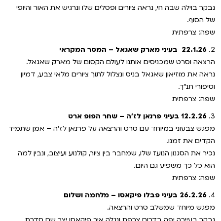
נבקר בוילה שבה חי, נראה ציורים ופסלים שלו ונרגיש את האור והיופי
של הסוף.
שפה: צרפתית
2.
22.1.26
בעיני מארק שאגאל – המסר המקראי
הרצאה וסרט שמכניסים אותנו לעולם הקסום של מארק שאגאל.
נראה את מוזיאון שאגאל בניס ונצלול לתוך ציורים מלאי צבע, דמיון
וסיפורי תנ"ך.
שפה: צרפתית
3.
12.2.26
בעיני פרנאן לז'ה – שחר הפופ ארט
מפגש צבעוני במיוחד עם סרט והרצאה על פרנאן לז'ה – אמן שתמיד
הקדים את זמנו.
נכיר את הסגנון הנועז שלו, שמחבר בין ציור, קולנוע ועיצוב, ונבין למה
הוא כל כך משפיע גם היום.
שפה: צרפתית
4.
26.2.26
בעיני פבלו פיקאסו – מלחמה ושלום
מפגש מיוחד שמשלב סרט והרצאה.
נבקר בעיירה יפה בדרום צרפת ונגלה איך פיקאסו יצר שם סדרת