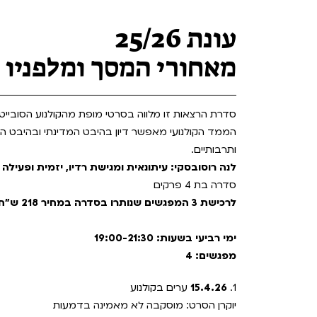
Teen Screen
קולנוע ישראלי
עונת 25/26
לפי ימים
מאחורי המסך ומלפניו
סדרת הרצאות זו מלווה בסרטי מופת מהקולנוע הסובייטי 
הממד הקולנועי מאפשר דיון בהיבט המדינתי ובהיבט ה
ותרבותיים.
לנה רוסובסקי: עיתונאית ומגישת רדיו, יזמית ופעילה
סדרה בת 4 פרקים
לרכישת 3 המפגשים שנותרו בסדרה במחיר 218 ש"ח - צרו קשר עם המוקד הטלפוני 036060800 או במייל
ימי רביעי בשעות: 19:00-21:30
מפגשים: 4
1.
15.4.26
ערים בקולנוע
יוקרן הסרט: מוסקבה לא מאמינה בדמעות