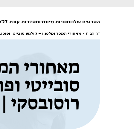
הסרטים שלנו
תכניות מיוחדות
סדרות עונת 26/27
דף הבית
>
מאחורי המסך ומלפניו – קולנוע סובייטי ופוסט סוב
חופשי למנויים
מאחורי המס
טרום בכורה
חדשים
סרט פלוס
סובייטי ופו
לילדים ולכל המשפחה
הקרנות על פופים
רוסובסקי | עונ
מועדון אנגלית לקטנטנים
מועדון אנגלית לכל המשפחה
הדרכ
ראשון בקולנוע
שלישי בשלייקס
לפ
אפטר בסינמטק