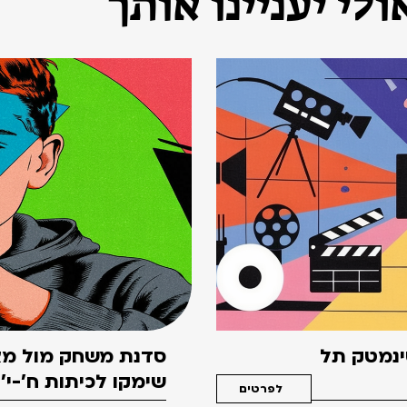
לי יעניינו אותך
סינמטק תל
סדנת משחק מול מצ
שימקו לכיתות ח'-י'
לפרטים