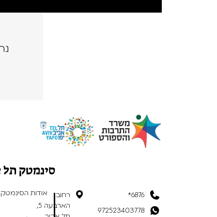
נה
סינמטק תל 
אודות הסינמטק
6876*
רחוב
הארבעה 5,
972523403778
תל אביב