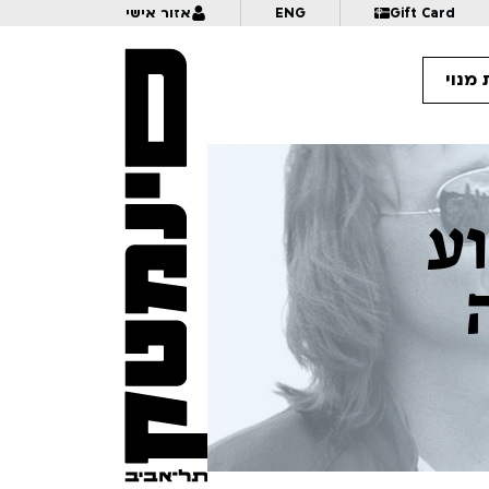
Gift Card
ENG
אזור אישי
מנוי
וע
12:
בין קומיקס למציאות | דנה ברלב | לגילאי 16+ | פסטיבל אנימיקס 2026
13:
בחזרה מהימלאיה | הקרנה+הרצאה
13:
איך המציאו את המניונים | לגילאי 6+ | פסטיבל אנימיקס 2026