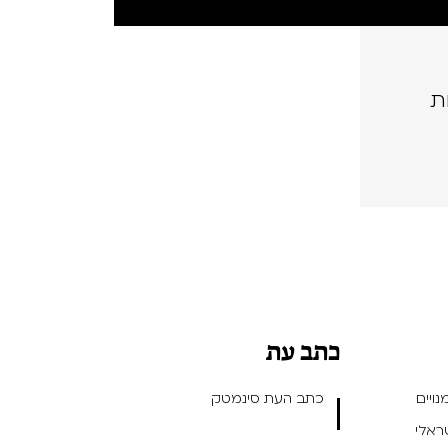
ת
כתב עת
ויים
כתב העת סינמטק
שראלי