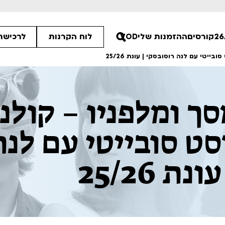
קורסים
ההזמנות שלי
VOD
לוח הקרנות
לרכישת 
ייטי עם לנה רוסובסקי | עונת 25/26
ך ומלפניו – קולנ
30
סט סובייטי עם לנה
00
00
ת 25/26
ים הלא ידועות
פסטיבל אנימיקס 2026
רטים
לפרטים