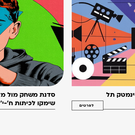
סינמטק תל
סדנת משחק מול מצ
שימקו לכיתות ח'-י'
לפרטים