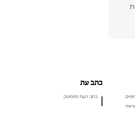
ת
כתב עת
ויים
כתב העת סינמטק
שראלי