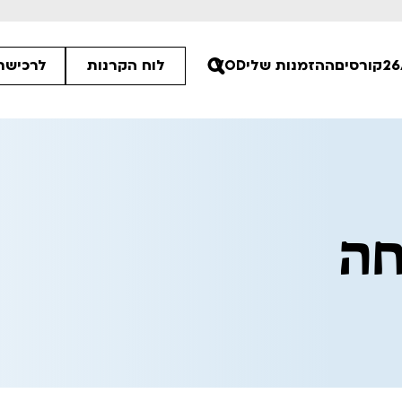
קורסים
ההזמנות שלי
VOD
לוח הקרנות
לרכישת 
00
חה
30
30
ים הלא ידועות
פסטיבל אנימיקס 2026
רטים
לפרטים