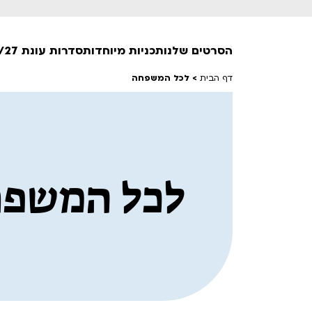
הסרטים שלנו
תכניות מיוחדות
סדרות עונת 26/27
דף הבית
>
לכל המשפחה
חופשי למנויים
טרום בכורה
חדשים
סרט פלוס
לכל המשפ
לילדים ולכל המשפחה
הקרנות על פופים
מועדון אנגלית לקטנטנים
מועדון אנגלית לכל המשפחה
הדרכ
ראשון בקולנוע
שלישי בשלייקס
לפ
אפטר בסינמטק