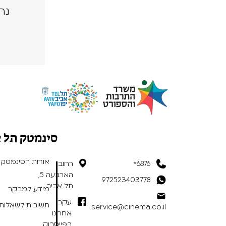
נה
סינמטק תל 
אודות הסינמטק
6876*
רחוב
הארבעה 5,
972523403778
תל אביב
מידע למבקר
עקבו
תשובות לשאלות 
service@cinema.co.il
אחרינו
בפייסבוק