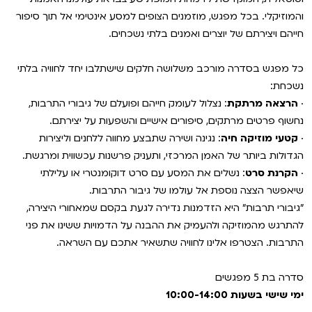
VOD
והמוזיקלי. בכל מפגש, מוזמנים הצופים למסע אינטימי אל תוך סיפור
מועדון אנגלית לקטנטנים
סינמטק קאלט על הגג 2026
חייהם ויצירתם של יוצרים ואמנים בלתי נשכחים.
ENG
מועדון אנגלית לכל המשפחה
נבחרי דוקאביב 2026
כל מפגש בסדרה מורכב משלושה חלקים שישתלבו יחד לחוויה בלתי
נשכחת:
לאזור האישי
ראשון בקולנוע
אירועים מיוחדים
·
הרצאה מרתקת
: נצלול לעומק חייהם ופועלם של גיבורי התרבות,
נחשוף פרטים מרתקים, סיפורים אישיים והשפעות על יצירתם.
שלישי בשלייקס
הגלריה
רכישת מנוי
·
קטעי מוזיקה חיה
: נגינה ושירה שתבצע מחווה ללחנים וליצירות
הגדולות ביותר של האמן המרכזי, ותעניק פרשנות עכשווית ומרגשת.
אפטר בסינמטק
Gift Card
·
הקרנת סרט
: נשלים את המסע עם סרט דוקומנטרי או עלילתי
שיאפשר הצצה נוספת אל עולמו של גיבור התרבות.
Teen Screen
"גיבורי תרבות" היא הזדמנות נדירה לגעת בקסם שמאחורי היצירה,
צור קשר
קולנוע ישראלי
להתרגש מהמוזיקה ולהעמיק את ההבנה על הדמויות ששינו את פני
התרבות. הצטרפו אלינו לחוויה שתשאיר אתכם עם השראה.
לפי ימים
סדרה בת 5 מפגשים
ימי שישי בשעות 10:00-14:00