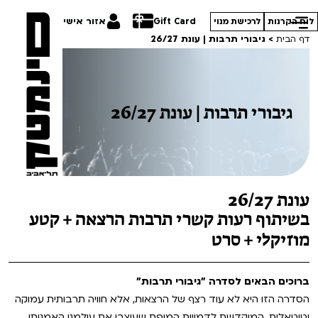
Gift Card
אזור אישי
לוח הקרנות
לרכישת מנוי
דף הבית
>
גיבורי תרבות | עונת 26/27
גיבורי תרבות | עונת 26/27
הסרטים שלנו
חופשי למנויים
תכניות מיוחדות
טרום בכורה
הדרכים הלא ידועות
עונת 26/27
סדרות עונת 26/27
חדשים
במראה הישראלית
בשיתוף רעות קשרי תרבות הרצאה + קטע
מוזיקלי + סרט
סרט פלוס
קורסים
מחווה לג'ון קסאווטס
לילדים ולכל המשפחה
סיפורי קיץ
ברוכים הבאים לסדרה "גיבורי תרבות"
ההזמנות שלי
הסדרה הזו היא לא עוד רצף של הרצאות, אלא חוויה תרבותית עמוקה
הקרנות על פופים
מחווה לקסבייה דולאן
וטוטאלית, המוקדשת לדמויות המופת שעיצבו את עולמנו האמנותי