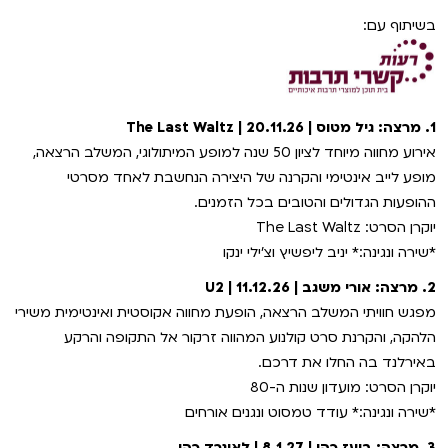
בשיתוף עם:
1. מרצה: גיל מטוס | 20.11.26 | The Last Waltz
אירוע מחווה מיוחד לציון 50 שנה למופע המיתולוגי, המשלב הרצאה,
מופע לייב אינטימי והקרנה של היצירה הנחשבת לאחד מסרטי
ההופעות הגדולים והטובים בכל הזמנים.
יוקרן הסרט: The Last Waltz
*שירה ונגינה:* יניב ליפשיץ וצ׳ילי ינקו
2. מרצה: אורי משגב | 11.12.26 | U2
מפגש חוויתי המשלב הרצאה, הופעת מחווה אקוסטית ואינטימית משירי
הלהקה, והקרנת סרט קולנוע המהווה זרקור אל התקופה והרקע
באירלנד בה החלו את דרכם.
יוקרן הסרט: מועדון שנות ה-80
*שירה ונגינה:* עודד טמסוט ונגנים אורחים
3. מרצה: בועז כהן | 8.1.27 | לאונרד כהן