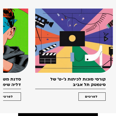
קורסי סוכות לכיתות ג'-ט' של
סדנת משחק
סינמטק תל אביב
דליה שימקו 
לפרטים
לפרטים