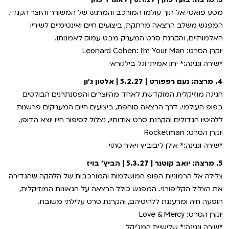
מסע פואטי אל תוך עולמו המורכב והמרגש של המשורר והיוצר הקנדי.
המפגש משלב הרצאה מרתקת, ביצועים חיים ואינטימיים לשיריו
האלמותיים, והקרנת סרט המעניק מבט עמוק לאמנותו.
יוקרן הסרט: Leonard Cohen: I'm Your Man
*שירה ונגינה:* ירון אמיתי וגל בילגוראי
4. מרצה: נעם רפפורט | 5.2.27 | אלטון ג׳ון
חגיגה מוזיקלית המוקדשת לאחד מהיוצרים והפסנתרנים הבולטים
בפופ העולמי. דרך הרצאה סוחפת, ביצועים חיים המעניקים פרשנות
ללהיטיו הגדולים והקרנת סרט אודותיו, נצלול לסיפור חייו יוצא הדופן.
יוקרן הסרט: Rocketman
*שירה ונגינה:* אילן ליבוביץ ויאיר סתוי
5. מרצה: יואב קוטנר | 5.3.27 | הביץ' בויז
צלילה אל הרמוניות הפופ המושלמות והמורכבות של הלהקה שהגדירה
את הצליל הקליפורני. המפגש כולל הרצאה על הגאונות המוזיקלית,
הופעה חיה ומרעננת ללהיטיהם, והקרנת סרט עלילתי משובח.
יוקרן הסרט: Love & Mercy
*שירה ונגינה:* שלישיית המג׳יקל