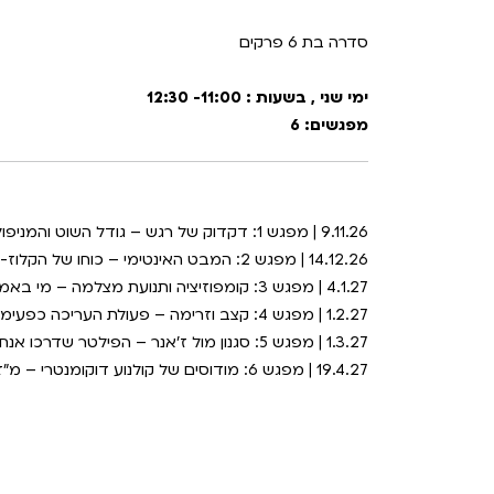
סדרה בת 6 פרקים
ימי שני , בשעות : 11:00- 12:30
מפגשים: 6
9.11.26 | מפגש 1: דקדוק של רגש – גודל השוט והמניפולציה על הצופה
14.12.26 | מפגש 2: המבט האינטימי – כוחו של הקלוז-אפ
4.1.27 | מפגש 3: קומפוזיציה ותנועת מצלמה – מי באמת שולט בפריים?
1.2.27 | מפגש 4: קצב וזרימה – פעולת העריכה כפעימת הלב של הסרט
1.3.27 | מפגש 5: סגנון מול ז'אנר – הפילטר שדרכו אנחנו חווים עולם
19.4.27 | מפגש 6: מודוסים של קולנוע דוקומנטרי – מ"זבוב על הקיר" ועד לבמאי שהופך לגיבור הסרט