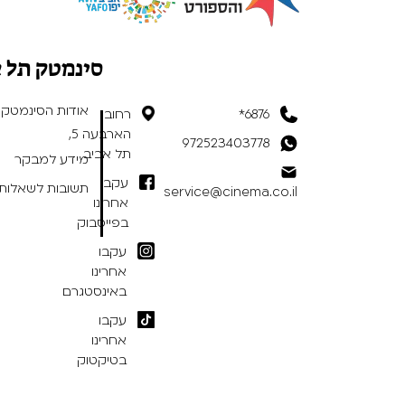
סינמטק תל 
אודות הסינמטק
6876*
רחוב
הארבעה 5,
972523403778
תל אביב
מידע למבקר
עקבו
תשובות לשאלות 
service@cinema.co.il
אחרינו
בפייסבוק
עקבו
אחרינו
באינסטגרם
עקבו
אחרינו
בטיקטוק