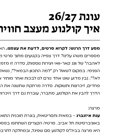
Teen Screen
קולנוע ישראלי
עונת 26/27
לפי ימים
איך קולנוע מעצב חוויה | עו
מסע דרך הרגש: לקרוא סרטים, לדעת את עצמנו.
האם
מספרים משהו עלינו? דרך צפייה בקטעים מתוך סרטי מו
לאהבה״ של וונג קאר-וואי ויצירות נוספות), סדרה זו
הפנימי. במקום לשאול רק "למה התכוון הבמאי?", נשאל
לא?". נבין מדוע שוט אחד גורם לנו לבכות ואחר מותיר אות
פחדים, זיכרונות ותשוקות. סדרה מרתקת שתשנה את האו
הדרך להבין את הקולנוע, מתברר, עוברת גם דרך היכרות
מרצה:
ענת איזנברג
באוניברסיטת תל אביב. סרטיה הקצרים השתתפו בפסטיבל
היא מרצה בביה״ס לקולנוע סם שפיגל, ובמחלקה לתרבו