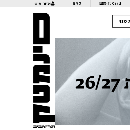
Gift Card
ENG
אזור אישי
מנוי
11:
תהילה מאוחרת | טרום בכורה
2
16
18:30
ערך סנטימנטלי
16:
החלק החסר