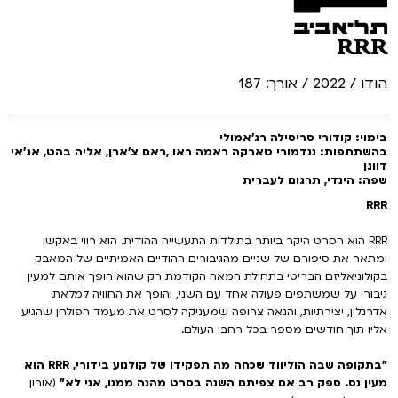
RRR
הודו / 2022 / אורך: 187
בימוי: קודורי סריסילה רג'אמולי
בהשתתפות: ננדמורי טארקה ראמה ראו ,ראם צ'ארן, אליה בהט, אג'אי
דווגן
שפה: הינדי, תרגום לעברית
RRR
RRR הוא הסרט היקר ביותר בתולדות התעשייה ההודית. הוא רווי באקשן
ומתאר את סיפורם של שניים מהגיבורים ההודיים האמיתיים של המאבק
בקולוניאליזם הבריטי בתחילת המאה הקודמת רק שהוא הופך אותם למעין
גיבורי על שמשתפים פעולה אחד עם השני, והופך את החוויה למלאת
אדרנלין, יצירתיות, והנאה צרופה שמעניקה לסרט את מעמד הפולחן שהגיע
אליו תוך חודשים מספר בכל רחבי העולם.
"בתקופה שבה הוליווד שכחה מה תפקידו של קולנוע בידורי, RRR הוא
מעין נס. ספק רב אם צפיתם השנה בסרט מהנה ממנו, אני לא"
(אורון