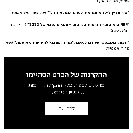
שמיר, גלריה הארץ)
"איך עדיין לא ראיתם את הסרט הנפלא הזה?"
(יעל שוב, טיימאאוט)
"RRR הוא שובר הקופות הכי טוב - והכי מהפכני של 2022"
(דיוויד פיר,
רולינג סטון)
"תענוג בומבסטי שגורם לסאגת 'מהיר ועצבני' להיראות מאופקת"
(איאן
פריר, אמפייר)
ההקרנות של הסרט הסתיימו
מוזמנים לצפות בכל ההקרנות החמות
שעכשיו בסינמטק
לרכישה