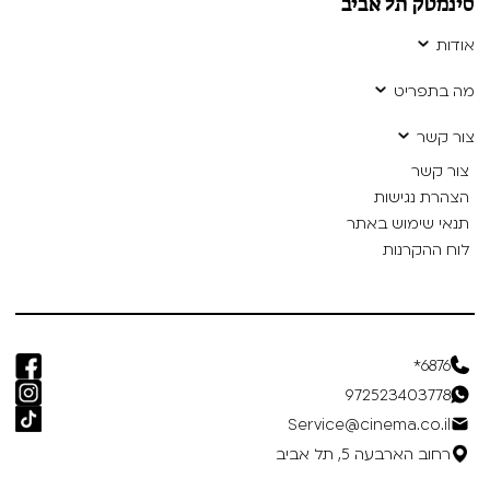
סינמטק תל אביב
אודות
מה בתפריט
צור קשר
צור קשר
הצהרת נגישות
תנאי שימוש באתר
לוח ההקרנות
6876*
972523403778
Service@cinema.co.il
רחוב הארבעה 5, תל אביב