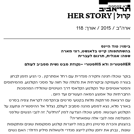
לא לפספס
קרול | HER STORY
ארה"ב / 2015 / אורך: 118
בימוי: טוד היינס
בהשתתפות: קייט בלאנשט, רוני מארה
שפה: אנגלית, תרגום לעברית
HERסטוריה ולא HISסטורי –נקודת מבט נשית מסביב לעולם
בוקר שכולו חגיגה וחקירה מגדרית עם רחל אסתרקין . כי הגיע הזמן לבחון
בצורה מעמיקה וביקורתית את גלגולה של חווה על מסכי הקולנוע. מהמיתוסים
והסטראוטיפים של הקולנוע הקלאסי דרך השינויים שהולידו המהפכות
החברתיות של אמצע המאה העשרים ועד היום .
עם הרצאות מרתקות מלוות בקטעי סרטים ובהקדמה לקראת צפיה בסרט
באורך מלא, נצא למסע מהנה מסביב לעולם, נצלול אל ההיסטוריה ונתענג על
הקולנוע העכשווי. מסע שכולו הצדעה למין "החלש". זה לגבי הנשים שלפני
המצלמה ומה לגבי אלה שמאחוריה?
בהצגתן והכרת סרטיהן ניתן במה ליוצרות קולנוע ממקומות שונים ומתקופות
שונות , נבחן את יחסן שלהן לייצוג מגדרי ולשאלות מיליון הדולר: האם נשים