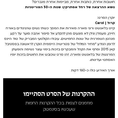
חושבות אחרת, כותבות אחרת, מביימות אחרת מגברים?
נושא ההרצאה של רחל אסתרקין: שנות ה-50 הפוריטניות
יוקרן הסרט:
קרול | Carol
קייט בלאנשט ורוני מארה מאירות את המסך כשתי נשים שהניגודים באורח
חייהן, מעמדן וגילן לא מונעים מהן להקלע אל סיפור אהבה סוער על רקע
מנהטן השמרנית של שנות החמישים. עיבודו הקולנועי המבריק של טוד היינס
לרומן הנודע "מחיר המלח" של פטרישיה הייסמית הוקרן לראשונה בפסטיבל
קאן 2015 וסחף את הקהל והמבקרים בזכות בימוי עוצר נשימה והופעתן
המרגשת של בלאנשט ומארה. זהו סרט שכובש את החושים בזכות יופיו
האסתטי ועדינותו.
אורך האירוע כולו כ-160 דקות
ההקרנות של הסרט הסתיימו
מוזמנים לצפות בכל ההקרנות החמות
שעכשיו בסינמטק