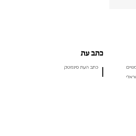
כתב עת
ויים
כתב העת סינמטק
שראלי