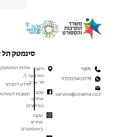
סינמטק תל 
אודות הסינמטק
6876*
רחוב
הארבעה 5,
972523403778
תל אביב
מידע למבקר
עקבו
תשובות לשאלות 
service@cinema.co.il
אחרינו
בפייסבוק
עקבו
אחרינו
באינסטגרם