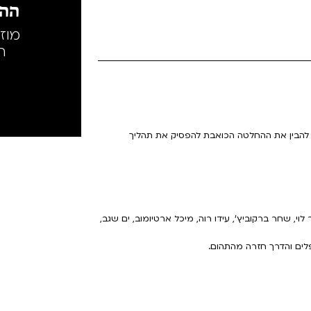
ההק
מוז
ה
 להבין את ההחלטה הכואבת להפסיק את תהליך
ר לוי, שחר ברקוביץ', עידו רוה, מיכל ארטיומוב, ים שגב,
לים והדרך חזרה מהתהום.