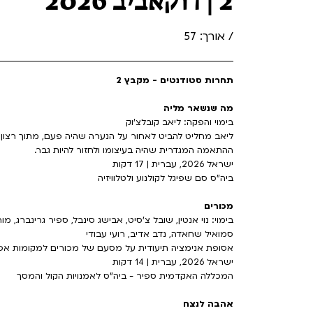
2 | דוקאביב 2026
/ אורך: 57
תחרות סטודנטים - מקבץ 2
מה שנשאר מליה
בימוי והפקה: ליאב קובלצ’וק
ליאב מחליט להביט לאחור על הנערה שהיה פעם, מתוך רצון
ההתאמה המגדרית שהיה בעיצומו ולחזור להיות גבר.
ישראל 2026, עברית | 17 דקות
ביה"ס סם שפיגל לקולנוע ולטלוויזיה
מכורים
בימוי: נוי אנטין, שובל צ'סיט, אבישג סינבל, ספיר גרינברג, מו
סמואיל שחאדה, נדב אדיב, רועי עבודי
אסופת אנימציה תיעודית על מסעם של מכורים למקומות אפ
ישראל 2026, עברית | 14 דקות
המכללה האקדמית ספיר - ביה"ס לאמנויות הקול והמסך
אהבה לנצח