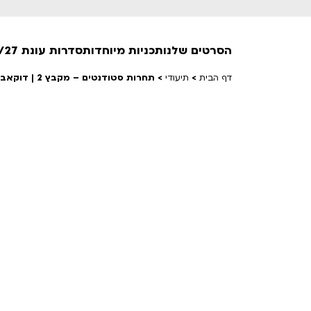
הסרטים שלנו
תכניות מיוחדות
סדרות עונת 26/27
דף הבית
>
תיעודי
>
תחרות סטודנטים – מקבץ 2 | דוקאביב 2026
חופשי למנויים
טרום בכורה
חדשים
סרט פלוס
לילדים ולכל המשפחה
הקרנות על פופים
מועדון אנגלית לקטנטנים
מועדון אנגלית לכל המשפחה
הדרכ
ראשון בקולנוע
שלישי בשלייקס
לפ
אפטר בסינמטק