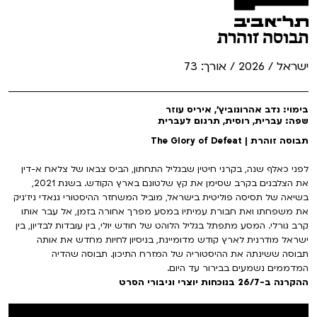
תבוסה זוהרת
ישראל / 2026 / אורך: 73
בימוי: נדב אהרונוביץ׳, איריס עוזר
שפה: עברית, רוסית, תרגום לעברית
תבוסה זוהרת | The Glory of Defeat
לפני כאלף שנה, בקרני חיטין שבגליל התחתון, הביס צבאו של צלאח א-דין
את הצלבנים בקרב שסימן את קץ שלטונם בארץ הקודש. בשנת 2021,
בשיאה של תסיסה פוליטית בישראל, מוביל המשחזר ההיסטורי גנאדי ניז׳ניק
את משפחתו ואת חבורת עמיתיו במסע מפרך אחורה בזמן, אל עבר אותו
קרב גורלי. המסע מתפתל בגליל הלוהט של חודש יולי, בין עובדות לבדיון, בין
ישראל מודרנית לארץ קודש מדומיינת, בניסיון לחיות מחדש את אותה
תבוסה ששינתה את ההיסטוריה של המזרח התיכון. תבוסה שהדיה
המדממים נשמעים בבירור עד היום.
ההקרנה ב-26/7 בנוכחות יוצרי וגיבורי הסרט