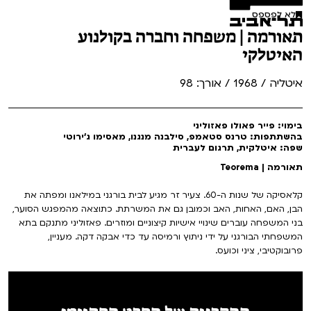
לא לפספס
תאורמה | משפחה וחברה בקולנוע
האיטלקי
איטליה / 1968 / אורך: 98
בימוי: פייר פאולו פאזוליני
בהשתתפות: טרנס סטאמפ, סילבנה מנגנו, מאסימו ג'ירוטי
שפה: איטלקית, תרגום לעברית
תאורמה | Teorema
קלאסיקה של שנות ה-60. צעיר זר מגיע לבית בורגני במילאנו ומפתה את
הבן, האם, האחות, האב וכמובן גם את המשרתת. כתוצאה מהמפגש הסוער,
בני המשפחה עוברים שינויי אישיות קיצוניים ומוזרים. פאזוליני מתנקם בתא
המשפחתי הבורגני על ידי ניתוץ ורמיסה עד כדי אבקה דקה. מעניין,
פרובוקטיבי, ציני וכועס.