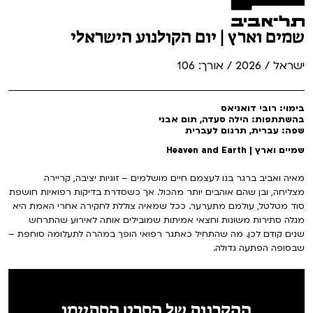
שמים וארץ | יום הקולנוע הישראלי
ישראל / 2026 / אורך: 106
בימוי: רובי דואניאס
בהשתתפות: הילה סעדה, תום אבני
שפה: עברית, תרגום לעברית
שמיים וארץ | Heaven and Earth
מאיה ואביב ברגר בנו לעצמם חיים מושלמים – זוגיות יציבה, קריירה
מצליחה, ובן שהם אוהבים יותר מהכול. אך כשסדרת בדיקות רפואיות חושפת
סוד מטלטל, עולמם מתערער. ככל שמאיה צוללת לחקירה אחרי האמת היא
מגלה סתירות משונות וחצאי אמיתות שמובילים אותה לאירוע שהתרחש
שנים קודם לכן. מה שהתחיל כאתגר רפואי הופך במהרה לתעלומה סוחפת –
שבסופה הפתעה גדולה.
ההקרנות של הסרט הסתיימו