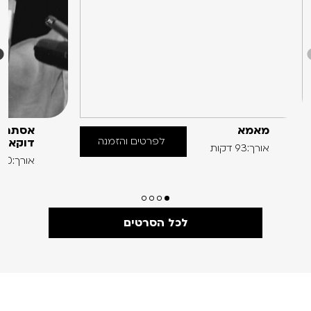
מאמא
אסתר |
לפרטים והזמנה
דוקאבי
אורך:93 דקות
אורך:60 דקות
לכל הסרטים