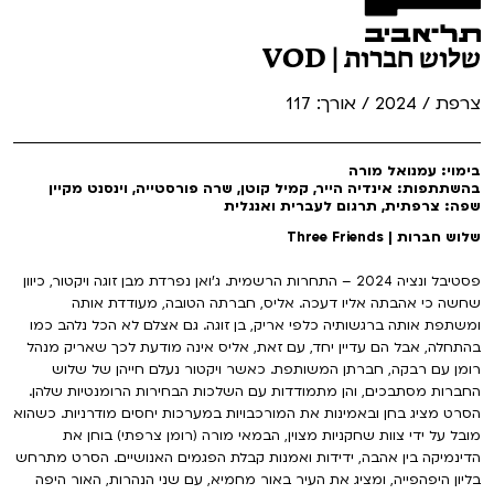
שלוש חברות | VOD
צרפת / 2024 / אורך: 117
בימוי: עמנואל מורה
בהשתתפות: אינדיה הייר, קמיל קוטן, שרה פורסטייה, וינסנט מקיין
שפה: צרפתית, תרגום לעברית ואנגלית
שלוש חברות | Three Friends
פסטיבל ונציה 2024 – התחרות הרשמית. ג'ואן נפרדת מבן זוגה ויקטור, כיוון
שחשה כי אהבתה אליו דעכה. אליס, חברתה הטובה, מעודדת אותה
ומשתפת אותה ברגשותיה כלפי אריק, בן זוגה. גם אצלם לא הכל נלהב כמו
בהתחלה, אבל הם עדיין יחד, עם זאת, אליס אינה מודעת לכך שאריק מנהל
רומן עם רבקה, חברתן המשותפת. כאשר ויקטור נעלם חייהן של שלוש
החברות מסתבכים, והן מתמודדות עם השלכות הבחירות הרומנטיות שלהן.
הסרט מציג בחן ובאמינות את המורכבויות במערכות יחסים מודרניות. כשהוא
מובל על ידי צוות שחקניות מצוין, הבמאי מורה (רומן צרפתי) בוחן את
הדינמיקה בין אהבה, ידידות ואמנות קבלת הפגמים האנושיים. הסרט מתרחש
בליון היפהפייה, ומציג את העיר באור מחמיא, עם שני הנהרות, האור היפה