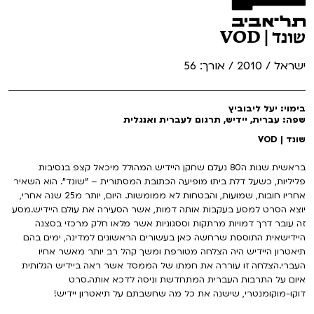
שונד | VOD
ישראל / 2010 / אורך: 56
בימוי: יעל ליבוביץ
שפה: עברית, יידיש, תרגום לעברית ואנגלית
שונד | VOD
בראשית שנות ה80 נעלם שחקן היידיש המהולל מיכאל קצפ בנסיבות
פליליות, כשעל דלת ביתו מופיעה הכתובת המסתורית – "שונד". הוא השאיר
אחריו חובות, שמועות, והבטחות לא ממומשות. היום, יותר מ25 שנה אחרי,
יוצא הסרט למסע בעקבות אותה דמות, אשר הסעירה את עולם היידיש.מסע
זה עובר דרך דמויות מרתקות וססגוניות אשר מלאו חלק מרכזי בסצנה
היידישאית התוססת שרחשה כאן בעשורים הראשונים למדינה, ימים בהם
תיאטרון היידיש היה הצלחה מטורפת ומשך קהל רב יותר מאשר אחיו
העברי.הצלחה זו עוררה את חמתו של הממסד אשר ראה ביידיש הגלותית
איום על התרבות העברית המתחדשת וניסה לדכא אותה.סרט
דוקו-מוקומנטרי, שישנה את כל מה שחשבתם על תיאטרון יידיש!