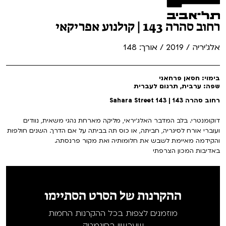
רחוב סהרה 143 | קולנוע אפריקאי
אלג'יריה / 2019 / אורך: 148
בימוי: חסאן פרחאני
שפה: ערבית, תרגום לעברית
רחוב סהרה 143 | 143 Sahara Street
דוקומנטרי. בלב המדבר האלג׳יראי, מליקה מארחת נהגי משאית, נוודים
ועוברי אורח לסיגריה, חביתה, או כוס תה בביתה על אם הדרך. השנים חולפות
והקידמה מאיימת לשבש את חלומותיה ואת מקור פרנסתה.
באדיבות המכון הצרפתי
ההקרנות של הסרט הסתיימו
מוזמנים לצפות בכל ההקרנות החמות
שעכשיו בסינמטק