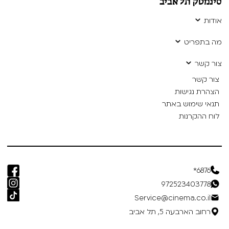
סינמטק תל אביב
אודות
מה בתפריט
צור קשר
צור קשר
הצהרת נגישות
תנאי שימוש באתר
לוח ההקרנות
6876*
972523403778
Service@cinema.co.il
רחוב הארבעה 5, תל אביב