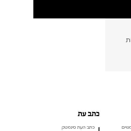
ת
כתב עת
ויים
כתב העת סינמטק