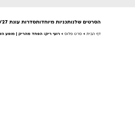
הסרטים שלנו
תכניות מיוחדות
סדרות עונת 26/27
דף הבית
>
סרט פלוס
>
רועי ריק: הפחד מהריק | מופע השקה
חופשי למנויים
טרום בכורה
חדשים
סרט פלוס
לילדים ולכל המשפחה
הקרנות על פופים
מועדון אנגלית לקטנטנים
מועדון אנגלית לכל המשפחה
הדרכ
ראשון בקולנוע
שלישי בשלייקס
לפ
אפטר בסינמטק