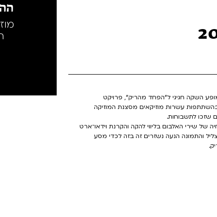
ההק
מוז
ה
במופע השקה חגיגי ל"הפחד מהריק", פרויקט
ם בהשתתפות עשרות מוזיקאים מסצנת המוזיקה
ם שזכו לתשבוחות.
ה של שירי האלבום בליווי להקה והקרנת וידאו־ארט
 הצליל והתמונה הנעה נשזרים זה בזה לכדי מסע
יק.