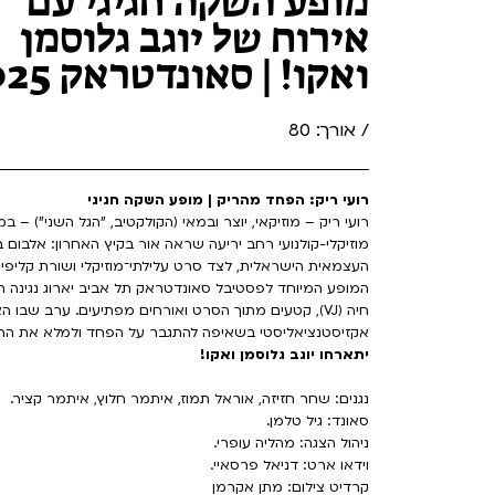
מופע השקה חגיגי עם
אירוח של יוגב גלוסמן
ואקו! | סאונדטראק 2025
/ אורך: 80
רועי ריק: הפחד מהריק | מופע השקה חגיגי
רועי ריק – מוזיקאי, יוצר ובמאי (הקולקטיב, "הגל השני") – 
מוזיקלי-קולנועי רחב יריעה שראה אור בקיץ האחרון: אלבו
העצמאית הישראלית, לצד סרט עלילתי־מוזיקלי ושורת קליפי
המופע המיוחד לפסטיבל סאונדטראק תל אביב יארוג נגינה חי
חיה (VJ), קטעים מתוך הסרט ואורחים מפתיעים. ערב שבו
אקזיסטנציאליסטי בשאיפה להתגבר על הפחד ולמלא את הר
יתארחו יוגב גלוסמן ואקו!
נגנים: שחר חזיזה, אוראל תמוז, איתמר חלוץ, איתמר קציר.
סאונד: גיל טלמן.
ניהול הצגה: מהליה עופרי.
וידאו ארט: דניאל פרסאיי.
קרדיט צילום: מתן אקרמן