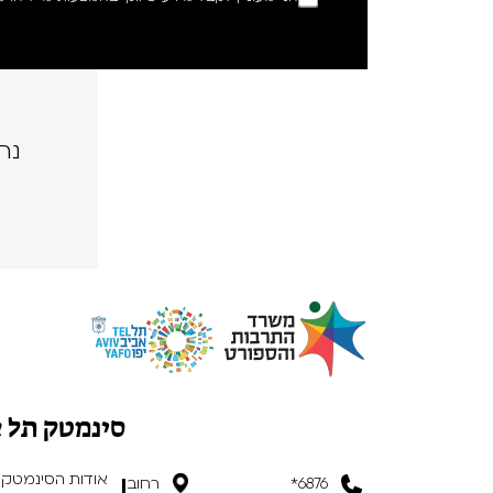
נה
סינמטק תל 
אודות הסינמטק
6876*
רחוב