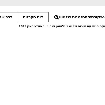
קורסים
ההזמנות שלי
VOD
לוח הקרנות
לרכישת 
 חגיגי עם אירוח של יוגב גלוסמן ואקו! | סאונדטראק 2025
ים הלא ידועות
פסטיבל אנימיקס 2026
רטים
לפרטים