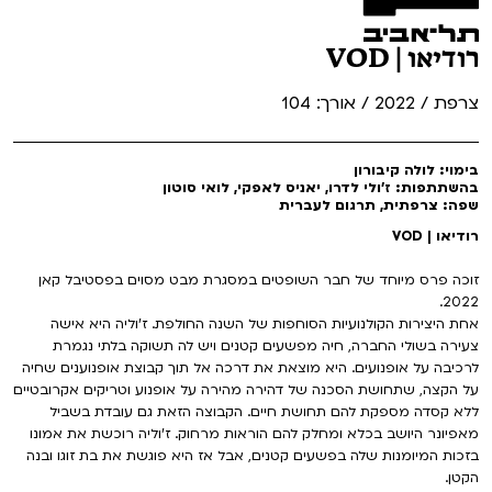
רודיאו | VOD
צרפת / 2022 / אורך: 104
בימוי: לולה קיבורון
בהשתתפות: ז'ולי לדרו, יאניס לאפקי, לואי סוטון
שפה: צרפתית, תרגום לעברית
רודיאו | VOD
זוכה פרס מיוחד של חבר השופטים במסגרת מבט מסוים בפסטיבל קאן
2022.
אחת היצירות הקולנועיות הסוחפות של השנה החולפת. ז'וליה היא אישה
צעירה בשולי החברה, חיה מפשעים קטנים ויש לה תשוקה בלתי נגמרת
לרכיבה על אופנועים. היא מוצאת את דרכה אל תוך קבוצת אופנוענים שחיה
על הקצה, שתחושת הסכנה של דהירה מהירה על אופנוע וטריקים אקרובטיים
ללא קסדה מספקת להם תחושת חיים. הקבוצה הזאת גם עובדת בשביל
מאפיונר היושב בכלא ומחלק להם הוראות מרחוק. ז'וליה רוכשת את אמונו
בזכות המיומנות שלה בפשעים קטנים, אבל אז היא פוגשת את בת זוגו ובנה
הקטן.