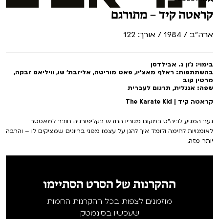
קראטה קיד – מתורגם
ארה"ב / 1984 / אורך: 122
בימוי: ג'ון ג. אבילדסן
בהשתתפות: ראלף מאצ'יו, פאט מוריטה, אליזבת' שו, וויליאם זבקה,
מרטין קוב
שפה: אנגלית, תרגום לעברית
קראטה קיד | The Karate Kid
נער המגיע לביה"ס במקום מגוריו החדש בקליפורניה חובר למאסטר
לאומנויות לחימה ולומד איך להגן על עצמו מפני בריונים שמציקים לו – והרבה
יותר מזה.
ההקרנות של הסרט הסתיימו
מוזמנים לצפות בכל ההקרנות החמות
שעכשיו בסינמטק