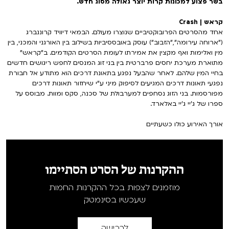
בשר פצוע למכונות קרות יוצר גאולה מסוג חדש.
קראש | Crash
אחד מהסרטים הפרובוקטיביים שנוצרו מעולם. הבמאי דיוויד קרוננברג
("ארוחה עירומה","הזבוב") עוסק באובססיביות בשילוב בין האורגני והמכני, בין
מין ואלימות ואף מקצין את אמירתו לעומת הסרטים הקודמים. ב"קראש"
מתוארת מערכת יחסים פרברטית בין בני זוג המנסים לחפש ריגושים חדשים
בחיי המין שלהם. לאחר שהבעל נפגע בתאונת דרכים הוא מתודע אל חבורת
נפגעי תאונות דרכים המגיעים לסיפוק מיני ע"י שיחזור תאונות דרכים
מפורסמות. בני הזוג נסחפים למערבולת של סכנה, סקס ומוות. מבוסס על
ספרו של ג'יי ג'יי באלארד.
אורך האירוע כולו כשעתיים
ההקרנות של הסרט הסתיימו
מוזמנים לצפות בכל ההקרנות החמות
שעכשיו בסינמטק
לרכישה