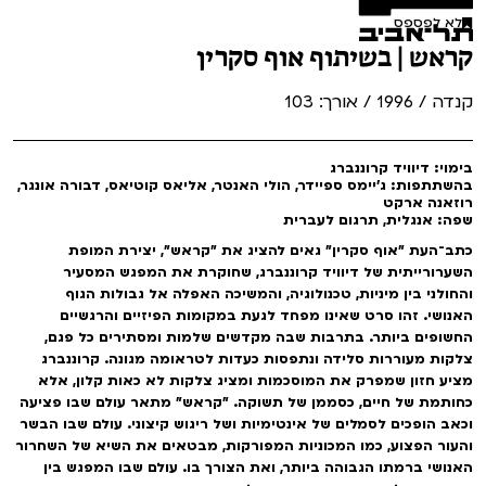
לא לפספס
קראש | בשיתוף אוף סקרין
קנדה / 1996 / אורך: 103
בימוי: דיוויד קרוננברג
בהשתתפות: ג'יימס ספיידר, הולי האנטר, אליאס קוטיאס, דבורה אונגר,
רוזאנה ארקט
שפה: אנגלית, תרגום לעברית
כתב־העת ״אוף סקרין״ גאים להציג את ״קראש״, יצירת המופת
השערורייתית של דיוויד קרוננברג, שחוקרת את המפגש המסעיר
והחולני בין מיניות, טכנולוגיה, והמשיכה האפלה אל גבולות הגוף
האנושי. זהו סרט שאינו מפחד לגעת במקומות הפיזיים והרגשיים
החשופים ביותר. בתרבות שבה מקדשים שלמות ומסתירים כל פגם,
צלקות מעוררות סלידה ונתפסות כעדות לטראומה מגונה. קרוננברג
מציע חזון שמפרק את המוסכמות ומציג צלקות לא כאות קלון, אלא
כחותמת של חיים, כסממן של תשוקה. ״קראש״ מתאר עולם שבו פציעה
וכאב הופכים לסמלים של אינטימיות ושל ריגוש קיצוני. עולם שבו הבשר
והעור הפצוע, כמו המכוניות המפורקות, מבטאים את השיא של השחרור
האנושי ברמתו הגבוהה ביותר, ואת הצורך בו. עולם שבו המפגש בין