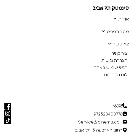
סינמטק תל אביב
אודות
מה בתפריט
צור קשר
צור קשר
הצהרת נגישות
תנאי שימוש באתר
לוח ההקרנות
6876*
972523403778
Service@cinema.co.il
רחוב הארבעה 5, תל אביב