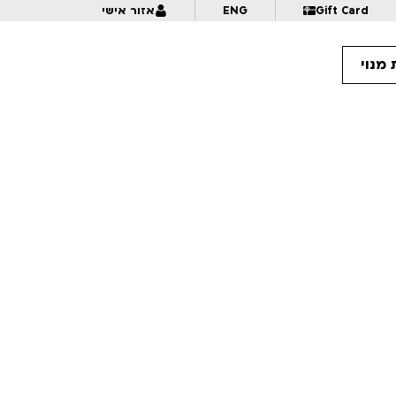
Gift Card
ENG
אזור אישי
מנוי
12:
בין קומיקס למציאות | דנה ברלב | לגילאי 16+ | פסטיבל אנימיקס 2026
13:
בחזרה מהימלאיה | הקרנה+הרצאה
13:
איך המציאו את המניונים | לגילאי 6+ | פסטיבל אנימיקס 2026