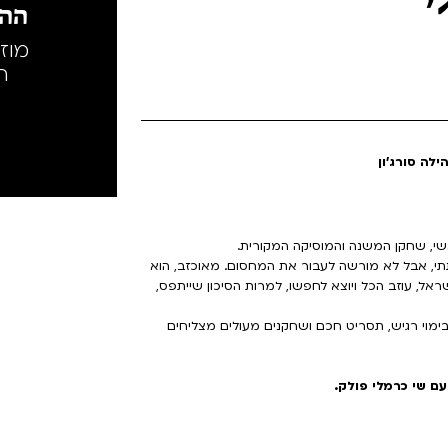
י
ההק
מוז
ה
לה סורג'ון
בטיול כיתתי, אבל לא מורשה לעבור את המחסום. מאוכזב, הוא
ראל, עוזב הכל ויוצא לחפשו, למרות הסיכון שייתפס,
וי רגיש, תסריט חכם ושחקנים מעולים מצליחים
ם שי כרמלי פולק.