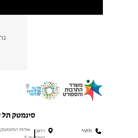
נה
סינמטק תל 
אודות הסינמטק
6876*
רחוב
הארבעה 5,