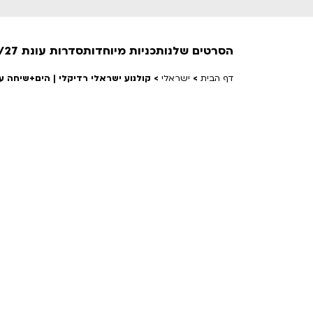
הסרטים שלנו
תכניות מיוחדות
סדרות עונת 26/27
דף הבית
>
ישראלי
>
קולנוע ישראלי רדיקלי | הים+שיחה ע
חופשי למנויים
טרום בכורה
חדשים
סרט פלוס
לילדים ולכל המשפחה
הקרנות על פופים
מועדון אנגלית לקטנטנים
מועדון אנגלית לכל המשפחה
הדרכ
ראשון בקולנוע
שלישי בשלייקס
לפ
אפטר בסינמטק