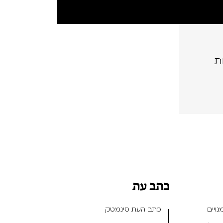
ת
כתב עת
ויים
כתב העת סינמטק