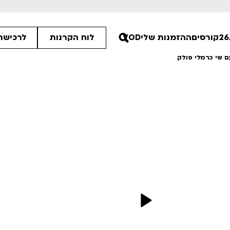
קורסים
ההזמנות שלי
VOD
לוח הקרנות
לרכישת 
ם שי כרמלי פולק
30
00
00
ים הלא ידועות
פסטיבל אנימיקס 2026
רטים
לפרטים