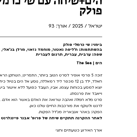
הים+שיחה עם שי כרמל
פולק
ישראל / 2025 / אורך: 93
בימוי: שי כרמלי פולק
בהשתתפות: ח'ליפה נאטור, מוחמד גזאוי, מרלן בג׳אלי, הי
שפה: ערבית, עברית, תרגום לעברית
הים | The Sea
זוכה 5 פרסי אופיר לסרט הטוב ביותר, התסריט, השחקן הראשי, שחקן המשנה והמוסיקה המקורית.
חאלד, ילד בן 12 מכפר ליד רמאללה, נוסע אל הים 
יוצא למסע בכוחות עצמו. אביו, העובד כפועל ללא אישור ביש
וייאבד את פרנסתו.
סרט מלא חמלה ואהבה שרואה את האדם באשר הוא אדם. בימ
לרגש ולשקף את מורכבות החיים שלנו כאן.
הפקה: באהר אגבאריה מג'דל הפקות.
לאחר ההקרנה תתקיים שיחה של פרופ׳ אבנר פיינגלרנט ע
אורך האירוע כשעתיים וחצי