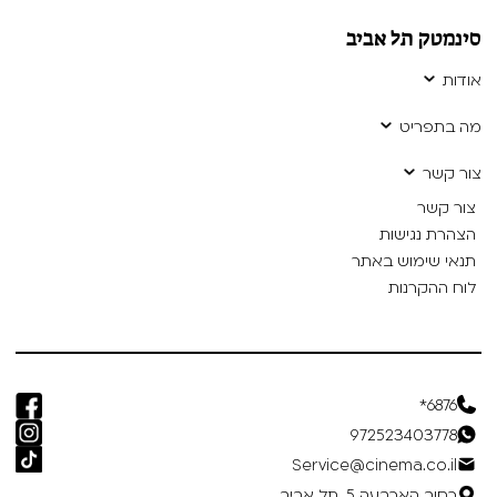
סינמטק תל אביב
אודות
מה בתפריט
צור קשר
צור קשר
הצהרת נגישות
תנאי שימוש באתר
לוח ההקרנות
6876*
972523403778
Service@cinema.co.il
רחוב הארבעה 5, תל אביב