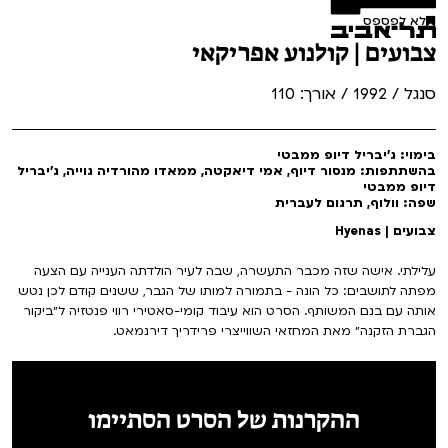
לא לפספס
צבועים | קולנוע אפריקאי
סנגל / 1992 / אורך: 110
בימוי: ג'יבריל דיופ ממבטי
בהשתתפות: מנסור דיוף, אמי דיאקטה, ממאדו מהורדיה גוייה, ג׳יבריל
דיופ ממבטי
שפה: וולוף, תרגום לעברית
צבועים | Hyenas
עלילתי. אישה שזה מכבר התעשרה, שבה לעיר הולדתה הענייה עם הצעה
מפתה לתושבים: כל הונה - בתמורה למותו של הגבר, ששנים קודם לכן נטש
אותה עם בנם המשותף. הסרט הוא עיבוד קומי-סאטירי רווי פנטזיה ל״ביקור
הגברת הזקנה״ מאת המחזאי השווייצרי פרידריך דירנמאט.
ההקרנות של הסרט הסתיימו